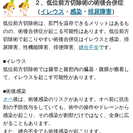
２、低位前方切除術の術後合併症
（
イレウス
・
感染
・
排尿障害
）
低位前方切除術は、肛門を温存できるメリットはあるも
のの、術後合併症が起こる可能性はあります。低位前方
切除術で起こりやすい術後合併症はイレウスと感染、排
尿障害、性機能障害、排便障害、
縫合不全
です。
■イレウス
低位前方切除術では腸管と腹腔内の臓器・腹膜が癒着し
て、イレウスを起こす可能性があります。
■術後感染
オペ
後は、術後感染のリスクがあります。オペ前に抗生
剤の予防投与をしていても、術中の操作やドレーンから
感染が起こり、その感染が創部だけではなく、全身に広
がることもあります。
また、縫合不全でも術後感染が起こります。