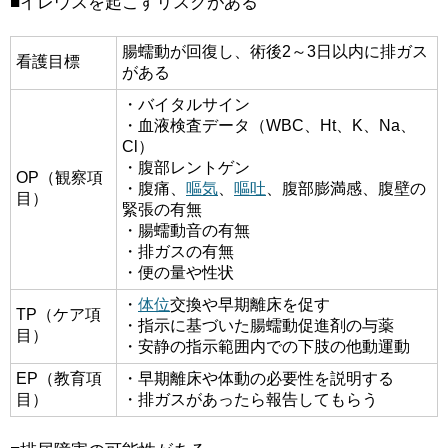
■イレウスを起こすリスクがある
腸蠕動が回復し、術後2～3日以内に排ガス
看護目標
がある
・バイタルサイン
・血液検査データ（WBC、Ht、K、Na、
Cl）
・腹部レントゲン
OP（観察項
・腹痛、
嘔気
、
嘔吐
、腹部膨満感、腹壁の
目）
緊張の有無
・腸蠕動音の有無
・排ガスの有無
・便の量や性状
・
体位
交換や早期離床を促す
TP（ケア項
・指示に基づいた腸蠕動促進剤の与薬
目）
・安静の指示範囲内での下肢の他動運動
EP（教育項
・早期離床や体動の必要性を説明する
目）
・排ガスがあったら報告してもらう