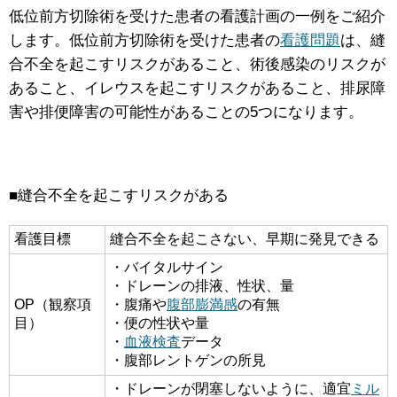
低位前方切除術を受けた患者の看護計画の一例をご紹介
します。低位前方切除術を受けた患者の
看護問題
は、縫
合不全を起こすリスクがあること、術後感染のリスクが
あること、イレウスを起こすリスクがあること、排尿障
害や排便障害の可能性があることの5つになります。
■縫合不全を起こすリスクがある
看護目標
縫合不全を起こさない、早期に発見できる
・バイタルサイン
・ドレーンの排液、性状、量
OP（観察項
・腹痛や
腹部膨満感
の有無
目）
・便の性状や量
・
血液検査
データ
・腹部レントゲンの所見
・ドレーンが閉塞しないように、適宜
ミル