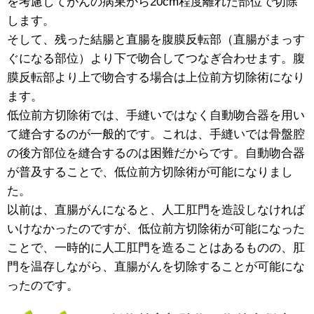
を考慮してがんの病巣から20cm程度離れた部位で切除
します。
そして、残った結腸と直腸を腹膜反転部（直腸がまっす
ぐになる部位）より下で吻合してつなぎ合わせます。腹
膜反転部より上で吻合する場合は上位前方切除術になり
ます。
低位前方切除術では、手縫いではなく自動吻合器を用い
て縫合するのが一般的です。これは、手縫いでは骨盤腔
の後方部位を縫合するのは困難だからです。自動吻合器
が普及することで、低位前方切除術が可能になりまし
た。
以前は、直腸がんになると、人工肛門を造設しなければ
いけなかったのですが、低位前方切除術が可能になった
ことで、一時的に人工肛門を造ることはあるものの、肛
門を温存しながら、直腸がんを切除することが可能にな
ったのです。