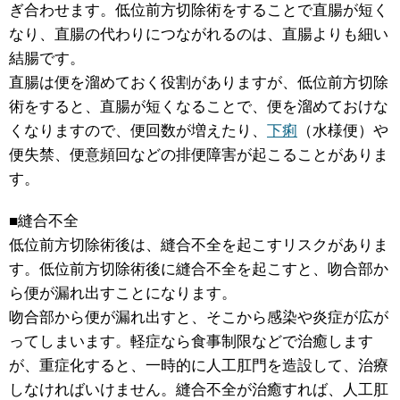
ぎ合わせます。低位前方切除術をすることで直腸が短く
なり、直腸の代わりにつながれるのは、直腸よりも細い
結腸です。
直腸は便を溜めておく役割がありますが、低位前方切除
術をすると、直腸が短くなることで、便を溜めておけな
くなりますので、便回数が増えたり、
下痢
（水様便）や
便失禁、便意頻回などの排便障害が起こることがありま
す。
■縫合不全
低位前方切除術後は、縫合不全を起こすリスクがありま
す。低位前方切除術後に縫合不全を起こすと、吻合部か
ら便が漏れ出すことになります。
吻合部から便が漏れ出すと、そこから感染や炎症が広が
ってしまいます。軽症なら食事制限などで治癒します
が、重症化すると、一時的に人工肛門を造設して、治療
しなければいけません。縫合不全が治癒すれば、人工肛