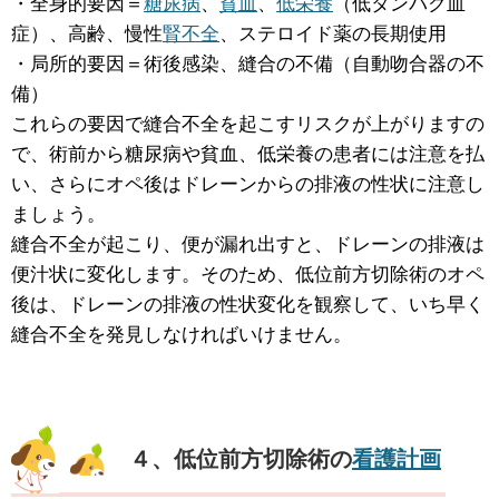
・全身的要因＝
糖尿病
、
貧血
、
低栄養
（低タンパク血
症）、高齢、慢性
腎不全
、ステロイド薬の長期使用
・局所的要因＝術後感染、縫合の不備（自動吻合器の不
備）
これらの要因で縫合不全を起こすリスクが上がりますの
で、術前から糖尿病や貧血、低栄養の患者には注意を払
い、さらにオペ後はドレーンからの排液の性状に注意し
ましょう。
縫合不全が起こり、便が漏れ出すと、ドレーンの排液は
便汁状に変化します。そのため、低位前方切除術のオペ
後は、ドレーンの排液の性状変化を観察して、いち早く
縫合不全を発見しなければいけません。
４、低位前方切除術の
看護計画