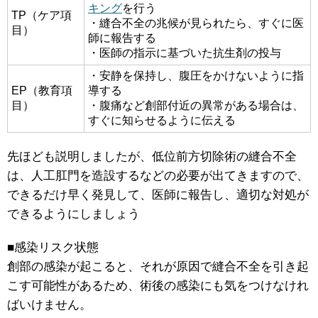
キング
を行う
TP（ケア項
・縫合不全の兆候が見られたら、すぐに医
目）
師に報告する
・医師の指示に基づいた抗生剤の投与
・安静を保持し、腹圧をかけないように指
EP（教育項
導する
目）
・腹痛など創部付近の異常がある場合は、
すぐに知らせるように伝える
先ほども説明しましたが、低位前方切除術の縫合不全
は、人工肛門を造設するなどの必要が出てきますので、
できるだけ早く発見して、医師に報告し、適切な対処が
できるようにしましょう
■感染リスク状態
創部の感染が起こると、それが原因で縫合不全を引き起
こす可能性があるため、術後の感染にも気をつけなけれ
ばいけません。