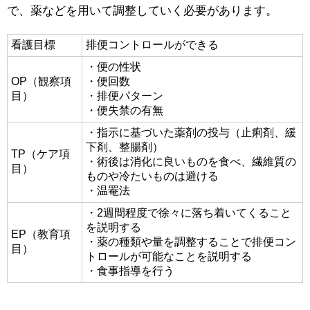
で、薬などを用いて調整していく必要があります。
看護目標
排便コントロールができる
・便の性状
OP（観察項
・便回数
目）
・排便パターン
・便失禁の有無
・指示に基づいた薬剤の投与（止痢剤、緩
下剤、整腸剤）
TP（ケア項
・術後は消化に良いものを食べ、繊維質の
目）
ものや冷たいものは避ける
・温罨法
・2週間程度で徐々に落ち着いてくること
を説明する
EP（教育項
・薬の種類や量を調整することで排便コン
目）
トロールが可能なことを説明する
・食事指導を行う