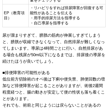
量をチェックする
・リハビリをすれば排尿障害が回復する可
EP（教育項
能性があることを伝える
目）
・用手的排尿方法を指導する
・自己導尿を指導する
尿が溜まりすぎて、膀胱の筋肉が伸展しすぎてしまう
と、膀胱が収縮できなくなって、自然排尿が難しくなっ
てしまいます。導尿は4時間ごとに行い、自然排尿があ
る場合も残尿が50ml以下になるまでは、排尿後の導尿を
続けたほうが良いでしょう。
■排便障害の可能性がある
低位前方切除術のオペ後は下痢や便失禁、肺便回数の増
加など排便障害が起こることがありますが、術後2週間
程度経つと、腸の動きが安定して便の性状も落ち着くこ
とがあります。
それでも、術前と同じようには戻らないことがあるの