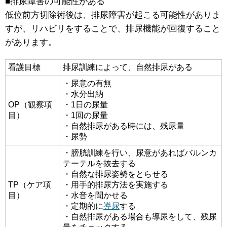
■排尿障害の可能性がある
低位前方切除術後は、排尿障害が起こる可能性がありま
すが、リハビリをすることで、排尿機能が回復すること
があります。
看護目標
排尿訓練によって、自然排尿がある
・尿意の有無
・水分出納
OP（観察項
・1日の尿量
目）
・1回の尿量
・自然排尿がある時には、残尿量
・尿勢
・膀胱訓練を行い、尿意があればバルンカ
テーテルを抜去する
・自然な排尿姿勢をとらせる
TP（ケア項
・用手的排尿方法を実施する
目）
・水音を聞かせる
・定期的に
導尿
する
・自然排尿がある場合も導尿をして、残尿