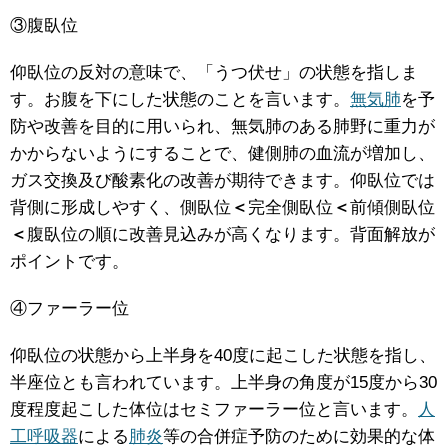
③腹臥位
仰臥位の反対の意味で、「うつ伏せ」の状態を指しま
す。お腹を下にした状態のことを言います。
無気肺
を予
防や改善を目的に用いられ、無気肺のある肺野に重力が
かからないようにすることで、健側肺の血流が増加し、
ガス交換及び酸素化の改善が期待できます。仰臥位では
背側に形成しやすく、側臥位
＜
完全側臥位
＜
前傾側臥位
＜
腹臥位の順に改善見込みが高くなります。背面解放が
ポイントです。
④ファーラー位
仰臥位の状態から上半身を40度に起こした状態を指し、
半座位とも言われています。上半身の角度が15度から30
度程度起こした体位はセミファーラー位と言います。
人
工呼吸器
による
肺炎
等の合併症予防のために効果的な体