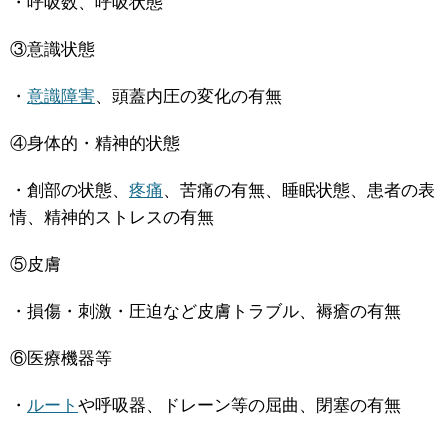
・呼吸数、呼吸状態
③意識状態
・
意識障害
、頭蓋内圧の変化の有無
④身体的・精神的状態
・創部の状態、
疼痛
、苦痛の有無、睡眠状態、患者の表
情、精神的ストレスの有無
⑤皮膚
・損傷・刺激・圧迫など皮膚トラブル、褥瘡の有無
⑥医療機器等
・
ルート
や呼吸器、ドレーン等の屈曲、閉塞の有無