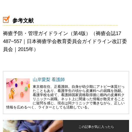
参考文献
褥瘡予防・管理ガイドライン（第4版）（褥瘡会誌17
487~557｜日本褥瘡学会教育委員会ガイドライン改訂委
員会｜2015年）
山岸愛梨 看護師
東京都在住、正看護師。自身が幼少期にアトピー体質だっ
たこともあり、看護学生の頃から皮膚科への就職を熱願。
看護学校を経て、看護師国家資格取得後に都内の皮膚科ク
リニックへ就職。ネット上に間違った情報が散見すること
に疑問を感じ、現在は同クリニックで働きながら、正しい
情報を広めるべく、ライターとしても活動している。
この記事が気に入ったら