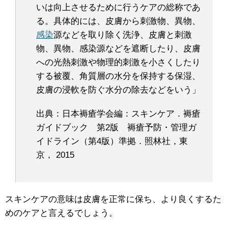
いは向上させるために行うケアの総称であ
る。具体的には、皮膚から刺激物、異物、
感染
源などを取り除く洗浄、皮膚と刺激
物、異物、感染源などを遮断したり、皮膚
への光熱刺激や物理的刺激を小さくしたり
する被覆、角質層の水分を保持する保湿、
皮膚の浸軟を防ぐ水分の除去などをいう」
出典：
日本褥瘡学会編：スキンケア．褥瘡
ガイドブック 第2版 褥瘡予防・管理ガ
イドライン（第4版）準拠．照林社，東
京， 2015
スキンケアの意味は皮膚を正常に保ち、より良くするた
めのケアと言えるでしょう。