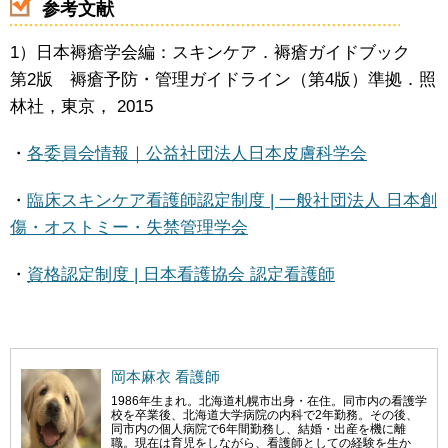
参考文献
1）日本褥瘡学会編：スキンケア．褥瘡ガイドブック
第2版 褥瘡予防・管理ガイドライン（第4版）準拠．照
林社，東京， 2015
・
各委員会情報｜公益社団法人日本皮膚科学会
・
臨床スキンケア看護師認定制度 | 一般社団法人 日本創
傷・オストミー・失禁管理学会
・
資格認定制度 | 日本看護協会 認定看護師
岡本麻衣 看護師
1986年生まれ。北海道札幌市出身・在住。同市内の看護学
校を卒業後、北海道大学病院の内科で2年勤務。その後、
同市内の個人病院で6年間勤務し、結婚・出産を機に離
職。現在は育児をしながら、看護師としての経験を生か