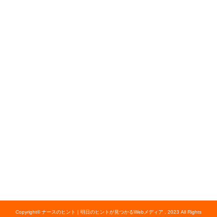
Copyright© ナースのヒント｜明日のヒントが見つかるWebメディア , 2023 All Rights