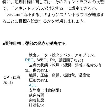
特に、短期目標に関しては、そのスキントラブルの状態
で、「スキントラブルが消失する」に設定できるか、
「○×○cmに縮小する」のようにスキントラブルが軽減す
ることに目標を設定するかを考慮しましょう。
■看護目標：臀部の発赤が消失する
・検査データ（総タンパク、アルブミン、
RBC
、WBC、Plt、凝固因子など）
・皮膚の状態（乾燥・湿潤、熱感・発赤の有
無、傷の有無）
・触覚、圧痛、痛覚、振動覚、温度覚
OP（観察
・圧迫の有無
項目）
・
ADL
・安静度（体動制限）
・臥床時間
・栄養状態
・排泄状況