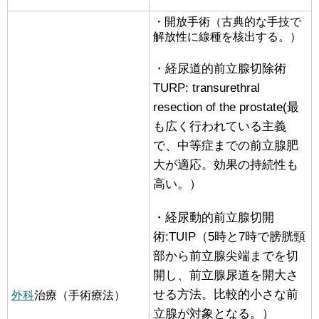
・開放手術（古典的な手技で
解放性に線種を核出する。）
・経尿道的前立腺切除術
TURP: transurethral
resection of the prostate(最
も広く行われている主義
で、中等症までの前立腺肥
大が適応。効果の持続性も
高い。）
・経尿動的前立腺切開
術:TUIP（5時と7時で膀胱頸
部から前立腺尖端までを切
開し、前立腺尿道を開大さ
せる方法。比較的小さな前
外科
治療（手術療法）
立腺が対象となる。）