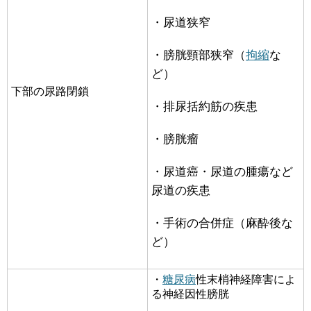
・尿道狭窄
・膀胱頸部狭窄（
拘縮
な
ど）
下部の尿路閉鎖
・排尿括約筋の疾患
・膀胱瘤
・尿道癌・尿道の腫瘍など
尿道の疾患
・手術の合併症（麻酔後な
ど）
・
糖尿病
性末梢神経障害によ
る神経因性膀胱