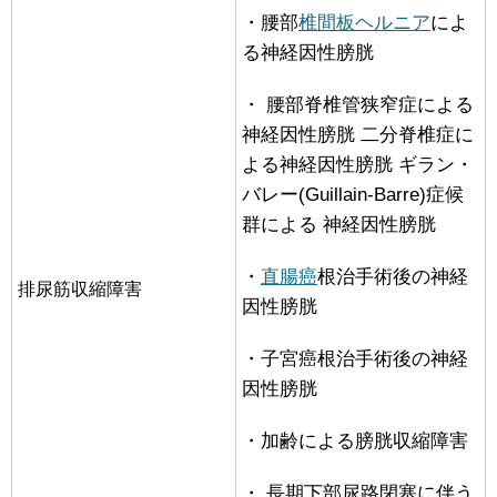
・腰部
椎間板ヘルニア
によ
る神経因性膀胱
・ 腰部脊椎管狭窄症による
神経因性膀胱 二分脊椎症に
よる神経因性膀胱 ギラン・
バレー(Guillain-Barre)症候
群による 神経因性膀胱
・
直腸癌
根治手術後の神経
排尿筋収縮障害
因性膀胱
・子宮癌根治手術後の神経
因性膀胱
・加齢による膀胱収縮障害
・ 長期下部尿路閉塞に伴う