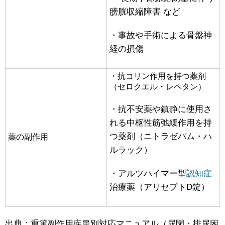
膀胱収縮障害 など
・事故や手術による骨盤神
経の損傷
・抗コリン作用を持つ薬剤
（セロクエル・レペタン）
・抗不安薬や鎮静に使用さ
れる中枢性筋弛緩作用を持
つ薬剤（ニトラゼパム・ハ
薬の副作用
ルラック）
・アルツハイマー型
認知症
治療薬（アリセプトD錠）
出典：重篤副作用疾患別対応マニュアル（尿閉・排尿困