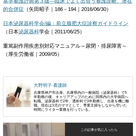
基準看護計画第３版―臨床でよく出会う看護診断、潜在
的合併症
（矢田昭子｜186－194｜2016/06/30）
日本泌尿器科学会/編：前立腺肥大症診察ガイドライン
（日本
泌尿器科
学会｜2011/06/25）
重篤副作用疾患別対応マニュアル～尿閉・排尿障害～
（厚生労働省｜2009/05）
大野明子 看護師
兵庫県神戸市出身。兵庫県内の一般病院（泌尿器科）で5
年勤務の後、キャリアアップのために同県内の大学病院へ
転職。泌尿器科で2年、透析科で3年勤務し、出産を機に離
職。現在は3児のママとして、専業主婦をしながら空いた
時間にライター業務を行っている。
この記事が気に入ったら