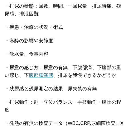
・排尿の状態：回数、時間、一回尿量、排尿時痛、残
尿感、排泄困難
・疾患・治療の状況・術式
・麻酔の影響や安静度
・飲水量、食事内容
・尿意の感じ方：尿意の有無、下腹部痛、下腹部の重
い感じ、下
腹部膨満感
、排尿を我慢できるかどうか
・残尿感と残尿測定の結果、尿失禁の有無
・排尿動作：剤・立位バランス・手技動作・腹圧の程
度
・発熱の有無の検査データ（WBC,CRP,尿細菌検査、X