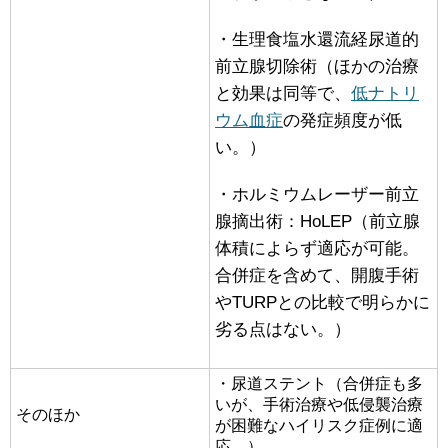
・生理食塩水還流経尿道的
前立腺切除術（ほかの治療
と効果は同等で、
低ナトリ
ウム血症
の発症頻度が低
い。）
・ホルミウムレーザー前立
腺摘出術：HoLEP（前立腺
体積によらず適応が可能。
合併症を含めて、開腹手術
やTURPとの比較で明らかに
劣る点はない。）
・尿道ステント（合併症も多
いが、手術治療や低侵襲治療
そのほか
が困難なハイリスク症例に適
応。）