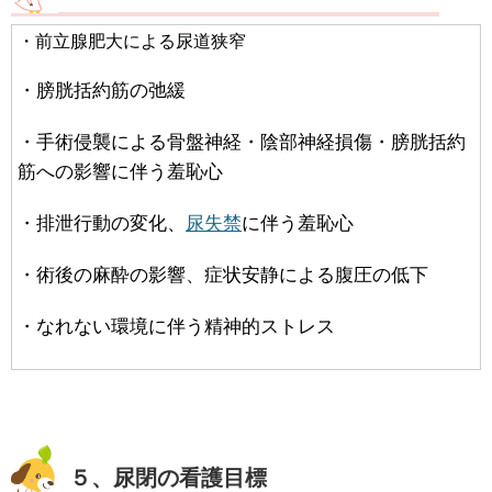
・前立腺肥大による尿道狭窄
・膀胱括約筋の弛緩
・手術侵襲による骨盤神経・陰部神経損傷・膀胱括約
筋への影響に伴う羞恥心
・排泄行動の変化、
尿失禁
に伴う羞恥心
・術後の麻酔の影響、症状安静による腹圧の低下
・なれない環境に伴う精神的ストレス
５、尿閉の看護目標