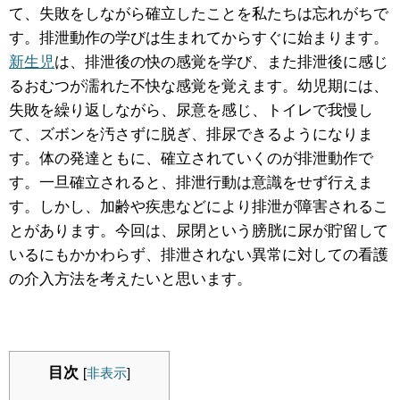
て、失敗をしながら確立したことを私たちは忘れがちで
す。排泄動作の学びは生まれてからすぐに始まります。
新生児
は、排泄後の快の感覚を学び、また排泄後に感じ
るおむつが濡れた不快な感覚を覚えます。幼児期には、
失敗を繰り返しながら、尿意を感じ、トイレで我慢し
て、ズボンを汚さずに脱ぎ、排尿できるようになりま
す。体の発達ともに、確立されていくのが排泄動作で
す。一旦確立されると、排泄行動は意識をせず行えま
す。しかし、加齢や疾患などにより排泄が障害されるこ
とがあります。今回は、尿閉という膀胱に尿が貯留して
いるにもかかわらず、排泄されない異常に対しての看護
の介入方法を考えたいと思います。
目次
[
非表示
]