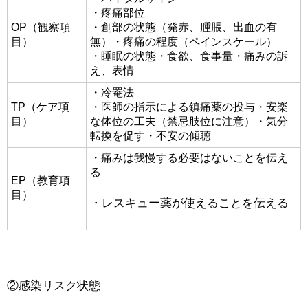
・疼痛部位
OP（観察項
・創部の状態（発赤、腫脹、出血の有
目）
無）・疼痛の程度（ペインスケール）
・睡眠の状態・食欲、食事量・痛みの訴
え、表情
・冷罨法
TP（ケア項
・医師の指示による鎮痛薬の投与・安楽
目）
な体位の工夫（禁忌肢位に注意）・気分
転換を促す・不安の傾聴
・痛みは我慢する必要はないことを伝え
る
EP（教育項
目）
・レスキュー薬が使えることを伝える
②感染リスク状態