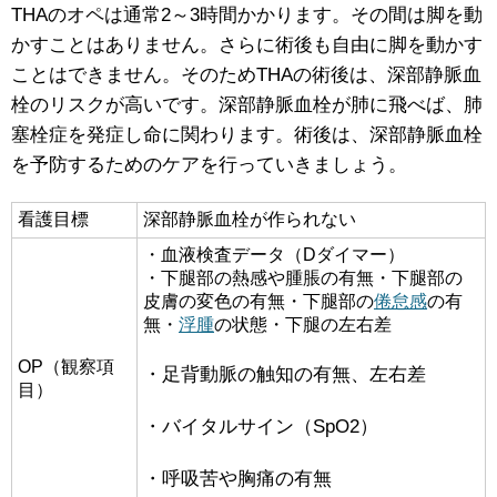
THAのオペは通常2～3時間かかります。その間は脚を動
かすことはありません。さらに術後も自由に脚を動かす
ことはできません。そのためTHAの術後は、深部静脈血
栓のリスクが高いです。深部静脈血栓が肺に飛べば、肺
塞栓症を発症し命に関わります。術後は、深部静脈血栓
を予防するためのケアを行っていきましょう。
看護目標
深部静脈血栓が作られない
・血液検査データ（Dダイマー）
・下腿部の熱感や腫脹の有無・下腿部の
皮膚の変色の有無・下腿部の
倦怠感
の有
無・
浮腫
の状態・下腿の左右差
OP（観察項
・足背動脈の触知の有無、左右差
目）
・バイタルサイン（SpO2）
・呼吸苦や胸痛の有無