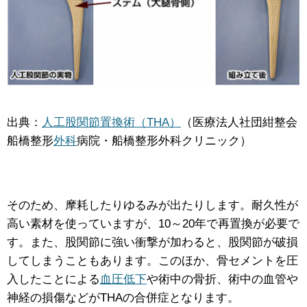
出典：
人工股関節置換術（THA）
（医療法人社団紺整会
船橋整形
外科
病院・船橋整形外科クリニック）
そのため、摩耗したりゆるみが出たりします。耐久性が
高い素材を使っていますが、10～20年で再置換が必要で
す。また、股関節に強い衝撃が加わると、股関節が破損
してしまうこともあります。このほか、骨セメントを圧
入したことによる
血圧低下
や術中の骨折、術中の血管や
神経の損傷などがTHAの合併症となります。