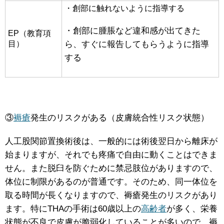
・創部に触れないように指導する
・創部に腫脹など違和感が出てきた
EP（教育項
目）
ら、すぐに報告してもらうように指導
する
③
褥瘡
発生のリスクがある（皮膚統合性リスク状態）
人工股関節置換術後は、一般的には術後翌日から離床が
始まりますが、それでも疼痛で自由に動くことはできま
せん。また脱臼を防ぐために禁忌肢位がありますので、
体位に制限があるのが普通です。そのため、同一体位を
取る時間が長くなりますので、褥瘡発生のリスクがあり
ます。特にTHAの手術は60歳以上の
高齢者
が多く、栄養
状態が不良で皮膚が脆弱化していることが多いので、褥