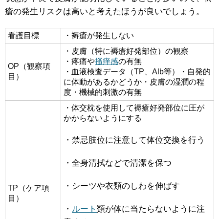
瘡の発生リスクは高いと考えたほうが良いでしょう。
看護目標
・褥瘡が発生しない
・皮膚（特に褥瘡好発部位）の観察
・疼痛や
掻痒感
の有無
OP（観察項
・血液検査データ（TP、Alb等）・自発的
目）
に体動があるかどうか・皮膚の湿潤の程
度・機械的刺激の有無
・体交枕を使用して褥瘡好発部位に圧が
かからないようにする
・禁忌肢位に注意して体位交換を行う
・全身清拭などで清潔を保つ
・シーツや衣類のしわを伸ばす
TP（ケア項
目）
・
ルート
類が体に当たらないように注