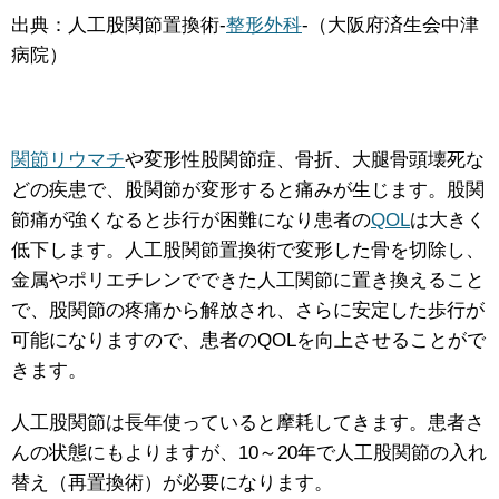
出典：人工股関節置換術-
整形外科
-（大阪府済生会中津
病院）
関節リウマチ
や変形性股関節症、骨折、大腿骨頭壊死な
どの疾患で、股関節が変形すると痛みが生じます。股関
節痛が強くなると歩行が困難になり患者の
QOL
は大きく
低下します。人工股関節置換術で変形した骨を切除し、
金属やポリエチレンでできた人工関節に置き換えること
で、股関節の疼痛から解放され、さらに安定した歩行が
可能になりますので、患者のQOLを向上させることがで
きます。
人工股関節は長年使っていると摩耗してきます。患者さ
んの状態にもよりますが、10～20年で人工股関節の入れ
替え（再置換術）が必要になります。