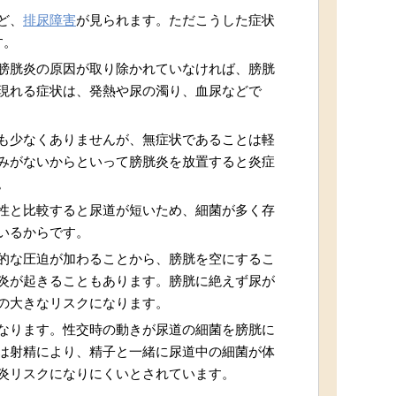
ど、
排尿障害
が見られます。ただこうした症状
す。
膀胱炎の原因が取り除かれていなければ、膀胱
現れる症状は、発熱や尿の濁り、血尿などで
も少なくありませんが、無症状であることは軽
みがないからといって膀胱炎を放置すると炎症
。
性と比較すると尿道が短いため、細菌が多く存
いるからです。
的な圧迫が加わることから、膀胱を空にするこ
炎が起きることもあります。膀胱に絶えず尿が
の大きなリスクになります。
なります。性交時の動きが尿道の細菌を膀胱に
は射精により、精子と一緒に尿道中の細菌が体
炎リスクになりにくいとされています。