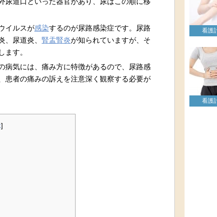
外尿道口といった器官があり、尿はこの順に移
ウイルスが
感染
するのが尿路感染症です。尿路
看護
炎、尿道炎、
腎盂腎炎
が知られていますが、そ
します。
の病気には、痛み方に特徴があるので、尿路感
、患者の痛みの訴えを注意深く観察する必要が
看護
示
]