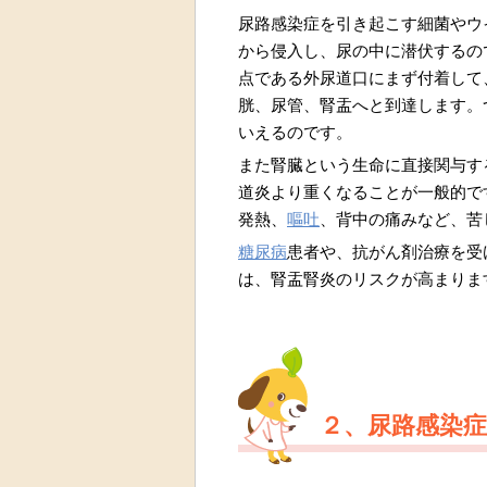
尿路感染症を引き起こす細菌やウ
から侵入し、尿の中に潜伏するの
点である外尿道口にまず付着して
胱、尿管、腎盂へと到達します。
いえるのです。
また腎臓という生命に直接関与す
道炎より重くなることが一般的で
発熱、
嘔吐
、背中の痛みなど、苦
糖尿病
患者や、抗がん剤治療を受
は、腎盂腎炎のリスクが高まりま
２、尿路感染