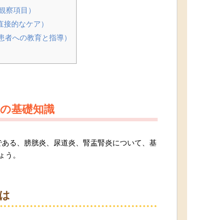
（観察項目）
直接的なケア）
（患者への教育と指導）
症の基礎知識
である、膀胱炎、尿道炎、腎盂腎炎について、基
ょう。
は