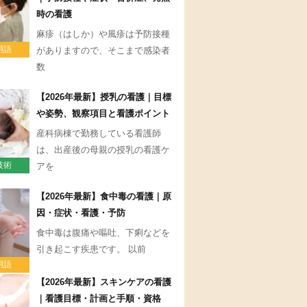
時の看護
麻疹（はしか）や風疹は予防接種
用語
がありますので、そこまで感染者
数
【2026年最新】授乳の看護｜目標
や姿勢、観察項目と看護ポイント
産科病棟で勤務している看護師
は、出産後の母親の授乳の看護ケ
技術
アを
【2026年最新】食中毒の看護｜原
因・症状・看護・予防
食中毒は腹痛や嘔吐、下痢などを
引き起こす疾患です。 以前
用語
【2026年最新】スキンケアの看護
｜看護目標・計画と手順・資格