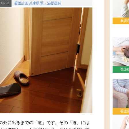
12/13
看護計画
兵庫県
腎・泌尿器科
看護
看護
看護
の外に出るまでの「道」です。その「道」には