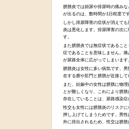
膀胱炎では頻尿や排尿時の痛みな
が出るのは、数時間か1日程度で
しかし排尿障害の症状が消えても
炎は悪化します。排尿障害の次に
す。
また膀胱炎では無症状であること
症であることを意味しません。痛
が尿路全体に広がってしまいます
膀胱炎は女性に多い病気です。男
在する膣や肛門と膀胱が近接して
また、妊娠中の女性は膀胱に物理
とが難しくなり、これにより膀胱
存在していることは、尿路感染症
性交も女性には膀胱炎のリスクに
押し上げてしまうためです。男性
外に排出されるため、性交は膀胱