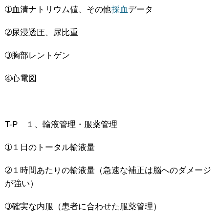
➀血清ナトリウム値、その他
採血
データ
➁尿浸透圧、尿比重
➂胸部レントゲン
➃心電図
T-P １、輸液管理・服薬管理
➀１日のトータル輸液量
➁１時間あたりの輸液量（急速な補正は脳へのダメージ
が強い）
➂確実な内服（患者に合わせた服薬管理）