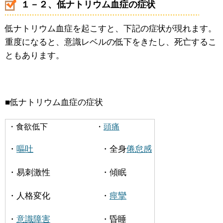
１－２、低ナトリウム血症の症状
低ナトリウム血症を起こすと、下記の症状が現れます。
重度になると、意識レベルの低下をきたし、死亡するこ
ともあります。
■低ナトリウム血症の症状
・食欲低下 ・
頭痛
・
嘔吐
・全身
倦怠感
・易刺激性 ・傾眠
・人格変化 ・
痙攣
・
意識障害
・昏睡