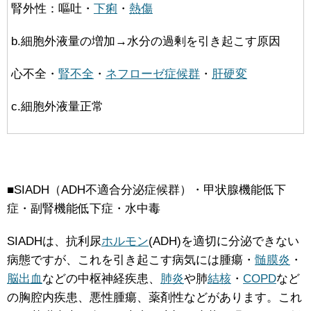
腎外性：嘔吐・
下痢
・
熱傷
b.細胞外液量の増加→水分の過剰を引き起こす原因
心不全・
腎不全
・
ネフローゼ症候群
・
肝硬変
c.細胞外液量正常
■SIADH（ADH不適合分泌症候群）・甲状腺機能低下
症・副腎機能低下症・水中毒
SIADHは、抗利尿
ホルモン
(ADH)を適切に分泌できない
病態ですが、これを引き起こす病気には腫瘍・
髄膜炎
・
脳出血
などの中枢神経疾患、
肺炎
や肺
結核
・
COPD
など
の胸腔内疾患、悪性腫瘍、薬剤性などがあります。これ