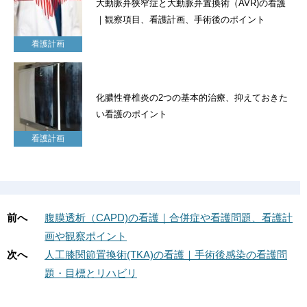
大動脈弁狭窄症と大動脈弁置換術（AVR)の看護
｜観察項目、看護計画、手術後のポイント
看護計画
化膿性脊椎炎の2つの基本的治療、抑えておきた
い看護のポイント
看護計画
前へ
腹膜透析（CAPD)の看護｜合併症や看護問題、看護計
画や観察ポイント
次へ
人工膝関節置換術(TKA)の看護｜手術後感染の看護問
題・目標とリハビリ