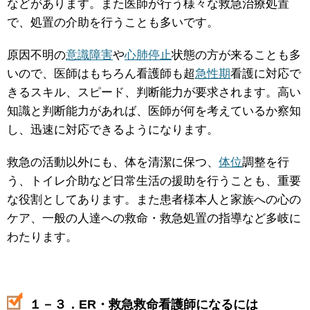
などがあります。また医師が行う様々な救急治療処置
で、処置の介助を行うことも多いです。
原因不明の
意識障害
や
心肺停止
状態の方が来ることも多
いので、医師はもちろん看護師も超
急性期
看護に対応で
きるスキル、スピード、判断能力が要求されます。高い
知識と判断能力があれば、医師が何を考えているか察知
し、迅速に対応できるようになります。
救急の活動以外にも、体を清潔に保つ、
体位
調整を行
う、トイレ介助など日常生活の援助を行うことも、重要
な役割としてあります。また患者様本人と家族への心の
ケア、一般の人達への救命・救急処置の指導など多岐に
わたります。
１－３．ER・救急救命看護師になるには