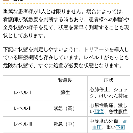
重篤な患者様が1人とは限りません。場合によっては、
看護師が緊急度を判断する時もあり、患者様への問診や
全身状態の様子を見て、状態を素早く判断することも現
状としてあります。
下記に状態を判定しやすいように、トリアージを導入し
ている医療機関も存在しています。レベルⅠがもっとも
危険な状態で、すぐに処置が必要な状態となります。
緊急度
症状
心肺停止、ショッ
レベルⅠ
蘇生
ク、けいれん持続
心原性胸痛、激し
レベルⅡ
緊急（高）
い
頭痛
、急性腹症
中等度の外傷、
高
レベルⅢ
緊急（中）
血圧
、重い
下痢