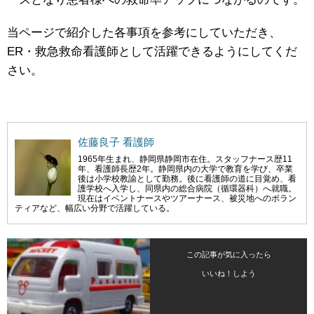
当ページで紹介した各事項を参考にしていただき、
ER・救急救命看護師として活躍できるようにしてくだ
さい。
佐藤良子 看護師
1965年生まれ、静岡県静岡市在住。スタッフナース歴11
年、看護師長歴2年。静岡県内の大学で教育を学び、卒業
後は小学校教諭として勤務。後に看護師の道に目覚め、看
護学校へ入学し、同県内の総合病院（循環器科）へ就職。
現在はイベントナースやツアーナース、被災地へのボラン
ティアなど、幅広い分野で活躍している。
この記事が気に入ったら
いいね！しよう