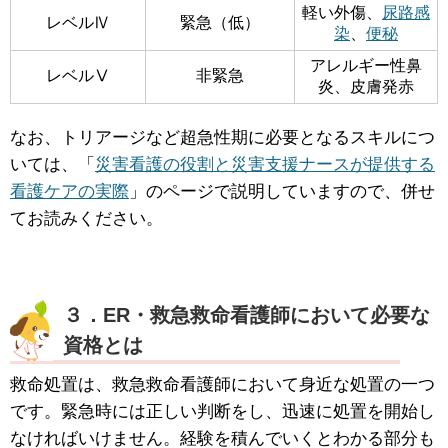
軽い外傷、
尿路感
レベルⅣ
緊急（低）
染
、
便秘
アレルギー性鼻
レベルⅤ
非緊急
炎、皮膚発赤
なお、トリアージなど超急性期に必要となるスキルにつ
いては、「
災害看護の役割と災害支援ナースが提供する
看護ケアの実際
」のページで説明していますので、併せ
てお読みください。
３．ER・救急救命看護師において必要な
資格とは
救命処置は、救急救命看護師において身近な処置の一つ
です。緊急時には正しい判断をし、迅速に処置を開始し
なければいけません。経験を積んでいくとわかる部分も