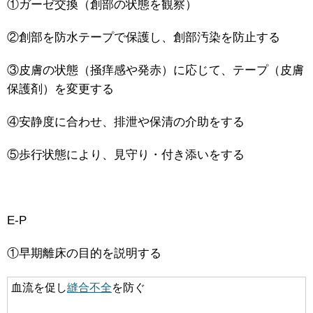
①ガーゼ交換（創部の状態を観察）
②創部を防水テープで保護し、創部汚染を防止する
③皮膚の状態（掻痒感や発赤）に応じて、テープ（皮膚
保護剤）を変更する
④安静度に合わせ、排泄や保清の介助をする
⑤歩行状態により、見守り・付き添いをする
E-P
①早期離床の目的を説明する
血流を促し
縫合不全
を防ぐ