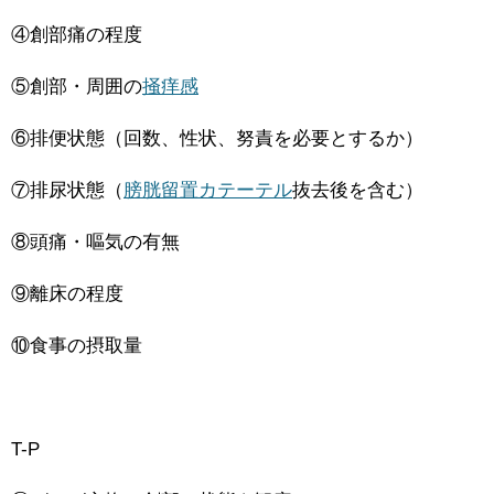
④創部痛の程度
⑤創部・周囲の
掻痒感
⑥排便状態（回数、性状、努責を必要とするか）
⑦排尿状態（
膀胱留置カテーテル
抜去後を含む）
⑧頭痛・嘔気の有無
⑨離床の程度
⑩食事の摂取量
T-P