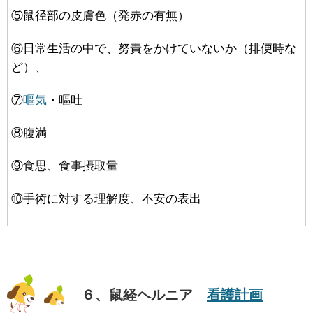
⑤鼠径部の皮膚色（発赤の有無）
⑥日常生活の中で、努責をかけていないか（排便時な
ど）、
⑦
嘔気
・嘔吐
⑧腹満
⑨食思、食事摂取量
⑩手術に対する理解度、不安の表出
６、鼠経ヘルニア
看護計画