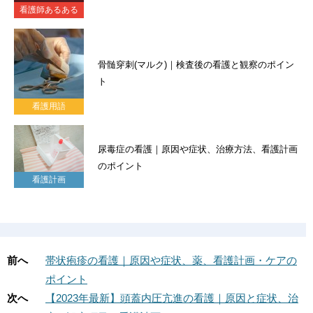
看護師あるある
骨髄穿刺(マルク)｜検査後の看護と観察のポイン
ト
看護用語
尿毒症の看護｜原因や症状、治療方法、看護計画
のポイント
看護計画
前へ
帯状疱疹の看護｜原因や症状、薬、看護計画・ケアの
ポイント
次へ
【2023年最新】頭蓋内圧亢進の看護｜原因と症状、治