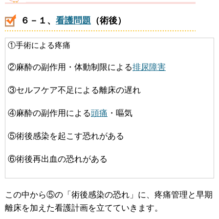
６－１、
看護問題
（術後）
①手術による疼痛
②麻酔の副作用・体動制限による
排尿障害
③セルフケア不足による離床の遅れ
④麻酔の副作用による
頭痛
・嘔気
⑤術後感染を起こす恐れがある
⑥術後再出血の恐れがある
この中から⑤の「術後感染の恐れ」に、疼痛管理と早期
離床を加えた看護計画を立てていきます。