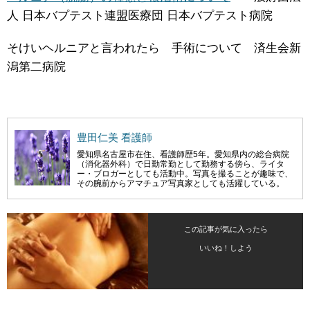
人 日本バプテスト連盟医療団 日本バプテスト病院
そけいヘルニアと言われたら 手術について 済生会新
潟第二病院
豊田仁美 看護師
愛知県名古屋市在住、看護師歴5年。愛知県内の総合病院
（消化器外科）で日勤常勤として勤務する傍ら、ライタ
ー・ブロガーとしても活動中。写真を撮ることが趣味で、
その腕前からアマチュア写真家としても活躍している。
この記事が気に入ったら
いいね！しよう