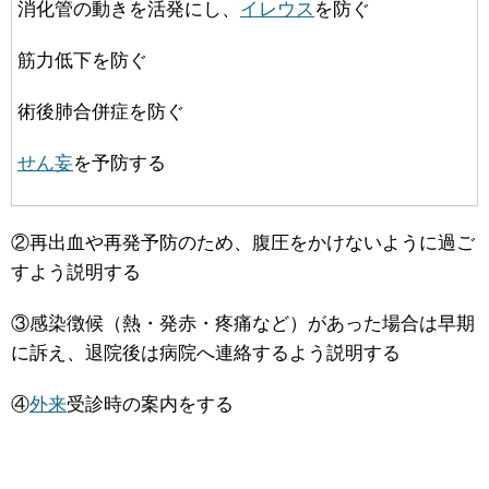
消化管の動きを活発にし、
イレウス
を防ぐ
筋力低下を防ぐ
術後肺合併症を防ぐ
せん妄
を予防する
②再出血や再発予防のため、腹圧をかけないように過ご
すよう説明する
③感染徴候（熱・発赤・疼痛など）があった場合は早期
に訴え、退院後は病院へ連絡するよう説明する
④
外来
受診時の案内をする