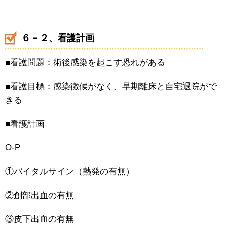
６－２、看護計画
■看護問題：術後感染を起こす恐れがある
■看護目標：感染徴候がなく、早期離床と自宅退院がで
きる
■看護計画
O-P
①バイタルサイン（熱発の有無）
②創部出血の有無
③皮下出血の有無