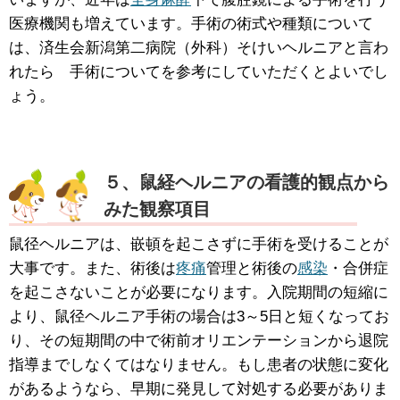
医療機関も増えています。手術の術式や種類について
は、済生会新潟第二病院（外科）そけいヘルニアと言わ
れたら 手術についてを参考にしていただくとよいでし
ょう。
５、鼠経ヘルニアの看護的観点から
みた観察項目
鼠径ヘルニアは、嵌頓を起こさずに手術を受けることが
大事です。また、術後は
疼痛
管理と術後の
感染
・合併症
を起こさないことが必要になります。入院期間の短縮に
より、鼠径ヘルニア手術の場合は3～5日と短くなってお
り、その短期間の中で術前オリエンテーションから退院
指導までしなくてはなりません。もし患者の状態に変化
があるようなら、早期に発見して対処する必要がありま