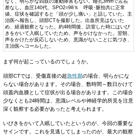
なく、明らかな四肢の運動障害もない。瞳孔3mmで左右
差なし。血圧140代、SPO2=98％ 呼吸･脈拍共に正常
値。症状を確認すると「頭が少し痛い」と話していた。主
治医へ報告し、頭部CTを撮影した。出血所見はないた
め、経過観察となった。約4時間後、訪室した時にはいび
きをかいて入眠していたため、声をかけなかった。翌朝、
声をかけたが反応しないため、意識がないことに気づき、
主治医へコールした。
まず何が起こっているのでしょうか。
頭部CTでは、受傷直後の超
急性期
の場合、明らかにな
らない場合があります。その場合、数時間～数日かけて
頭蓋内血腫として症状が出る場合があります。この場合
少なくとも24時間は、意識レベルや神経学的所見を注意
深く観察する必要があったと考えられます。
いびきをかいて入眠していたというのが、今回の重要な
サインです。これを見逃してしまったのが、最大の観察