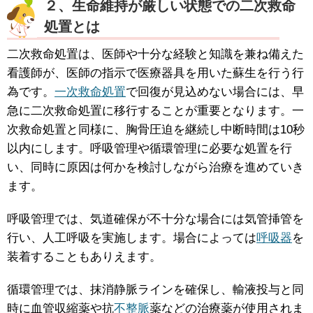
２、生命維持が厳しい状態での二次救命
処置とは
二次救命処置は、医師や十分な経験と知識を兼ね備えた
看護師が、医師の指示で医療器具を用いた蘇生を行う行
為です。
一次救命処置
で回復が見込めない場合には、早
急に二次救命処置に移行することが重要となります。一
次救命処置と同様に、胸骨圧迫を継続し中断時間は10秒
以内にします。呼吸管理や循環管理に必要な処置を行
い、同時に原因は何かを検討しながら治療を進めていき
ます。
呼吸管理では、気道確保が不十分な場合には気管挿管を
行い、人工呼吸を実施します。場合によっては
呼吸器
を
装着することもありえます。
循環管理では、抹消静脈ラインを確保し、輸液投与と同
時に血管収縮薬や抗
不整脈
薬などの治療薬が使用されま