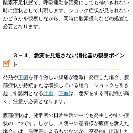
酸素不足状態で、呼吸運動を活発にしても補いきれない
時に症状として出現します。ショック症状が見られない
かどうかを観察しながら、同時に酸素投与などの処置も
必要となります。
３－４、急変を見逃さない消化器の観察ポイン
ト
発熱や
下痢
を伴う激しい腹痛が急激に発症した場合、腹
部症状が持続または増強している場合、ショックを引き
起こす誘因となる
吐血
、
下血
は、急変をする可能性が高
く、注意が必要となります。
腹部症状は、健常者の日常生活の中でも発生しやすい症
状の一つです。しかし、入院中の患者様が腹痛を訴えた
場合には、原疾患によるものなのか、突発的に出現した