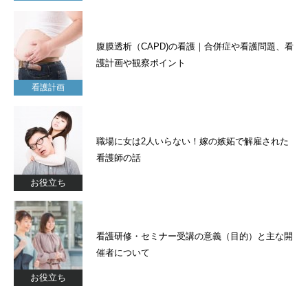
腹膜透析（CAPD)の看護｜合併症や看護問題、看
護計画や観察ポイント
看護計画
職場に女は2人いらない！嫁の嫉妬で解雇された
看護師の話
お役立ち
看護研修・セミナー受講の意義（目的）と主な開
催者について
お役立ち