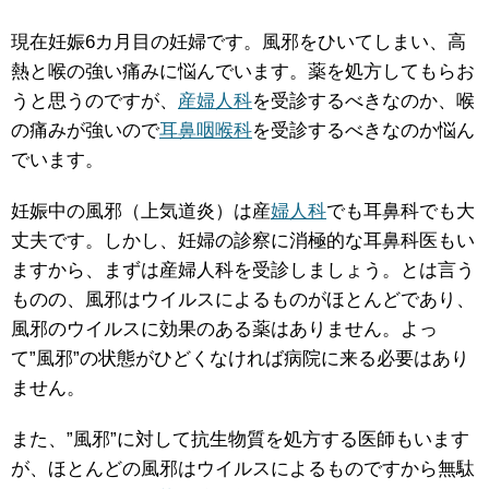
現在妊娠6カ月目の妊婦です。風邪をひいてしまい、高
熱と喉の強い痛みに悩んでいます。薬を処方してもらお
うと思うのですが、
産婦人科
を受診するべきなのか、喉
の痛みが強いので
耳鼻咽喉科
を受診するべきなのか悩ん
でいます。
妊娠中の風邪（上気道炎）は産
婦人科
でも耳鼻科でも大
丈夫です。しかし、妊婦の診察に消極的な耳鼻科医もい
ますから、まずは産婦人科を受診しましょう。とは言う
ものの、風邪はウイルスによるものがほとんどであり、
風邪のウイルスに効果のある薬はありません。よっ
て”風邪”の状態がひどくなければ病院に来る必要はあり
ません。
また、”風邪”に対して抗生物質を処方する医師もいます
が、ほとんどの風邪はウイルスによるものですから無駄