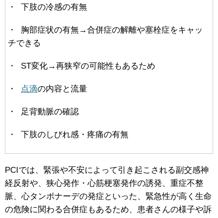
・ 下肢の冷感の有無
・ 胸部症状の有無→合併症の解離や塞栓症をキャッ
チできる
・ ST変化→再狭窄の可能性もあるため
・
点滴
の内容と流量
・ 足背動脈の確認
・ 下肢のしびれ感・疼痛の有無
PCIでは、緊張や不安によって引き起こされる副交感神
経反射や、狭心発作・心筋梗塞発作の誘発、重症不整
脈、心タンポナーデの発症といった、緊急性が高く生命
の危険に関わる合併症もあるため、患者さんの様子や訴