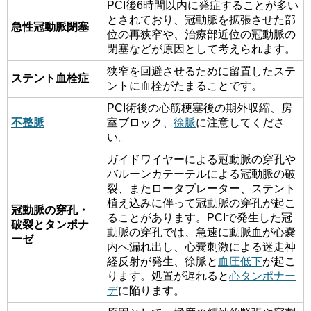
PCI後6時間以内に発症することが多い
とされており、冠動脈を拡張させた部
急性冠動脈閉塞
位の再狭窄や、治療部近位の冠動脈の
閉塞などが原因として考えられます。
狭窄を回避させるために留置したステ
ステント血栓症
ントに血栓がたまることです。
PCI術後の心筋梗塞後の期外収縮、房
不整脈
室ブロック、
徐脈
に注意してくださ
い。
ガイドワイヤーによる冠動脈の穿孔や
バルーンカテーテルによる冠動脈の破
裂、またロータブレーター、ステント
植え込みに伴って冠動脈の穿孔が起こ
冠動脈の穿孔・
ることがあります。PCIで発生した冠
破裂とタンポナ
動脈の穿孔では、急速に動脈血が心嚢
ーゼ
内へ漏れ出し、心嚢刺激による迷走神
経反射が発生、徐脈と
血圧低下
が起こ
ります。処置が遅れると
心タンポナー
デ
に陥ります。