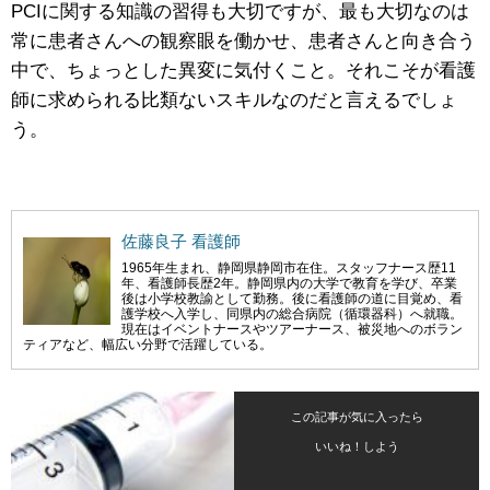
PCIに関する知識の習得も大切ですが、最も大切なのは
常に患者さんへの観察眼を働かせ、患者さんと向き合う
中で、ちょっとした異変に気付くこと。それこそが看護
師に求められる比類ないスキルなのだと言えるでしょ
う。
佐藤良子 看護師
1965年生まれ、静岡県静岡市在住。スタッフナース歴11
年、看護師長歴2年。静岡県内の大学で教育を学び、卒業
後は小学校教諭として勤務。後に看護師の道に目覚め、看
護学校へ入学し、同県内の総合病院（循環器科）へ就職。
現在はイベントナースやツアーナース、被災地へのボラン
ティアなど、幅広い分野で活躍している。
この記事が気に入ったら
いいね！しよう