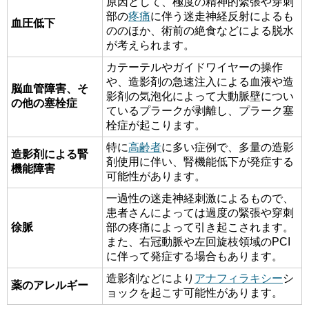
原因として、極度の精神的緊張や穿刺
部の
疼痛
に伴う迷走神経反射によるも
血圧低下
ののほか、術前の絶食などによる脱水
が考えられます。
カテーテルやガイドワイヤーの操作
や、造影剤の急速注入による血液や造
脳血管障害、そ
影剤の気泡化によって大動脈壁につい
の他の塞栓症
ているプラークが剥離し、プラーク塞
栓症が起こります。
特に
高齢者
に多い症例で、多量の造影
造影剤による腎
剤使用に伴い、腎機能低下が発症する
機能障害
可能性があります。
一過性の迷走神経刺激によるもので、
患者さんによっては過度の緊張や穿刺
徐脈
部の疼痛によって引き起こされます。
また、右冠動脈や左回旋枝領域のPCI
に伴って発症する場合もあります。
造影剤などにより
アナフィラキシー
シ
薬のアレルギー
ョックを起こす可能性があります。