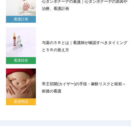
心タンポナーデの看護｜心タンポナーデの原因や
治療、看護計画
看護計画
与薬の５Ｒとは｜看護師が確認すべきタイミング
と５Ｒの覚え方
看護技術
帝王切開(カイザー)の手技・麻酔リスクと術前～
術後の看護
看護用語