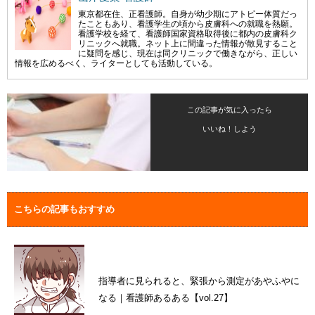
東京都在住、正看護師。自身が幼少期にアトピー体質だっ
たこともあり、看護学生の頃から皮膚科への就職を熱願。
看護学校を経て、看護師国家資格取得後に都内の皮膚科ク
リニックへ就職。ネット上に間違った情報が散見すること
に疑問を感じ、現在は同クリニックで働きながら、正しい
情報を広めるべく、ライターとしても活動している。
この記事が気に入ったら
いいね！しよう
こちらの記事もおすすめ
指導者に見られると、緊張から測定があやふやに
なる｜看護師あるある【vol.27】