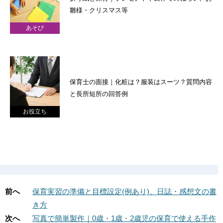
雛様・クリスマス等
あそび
保育士の面接｜化粧は？服装はスーツ？質問内容
と長所短所の回答例
お役立ち
前へ
保育実習の準備と目標設定(例あり)、日誌・感想文の書
き方
次へ
写真で簡単製作｜0歳・1歳・2歳児の保育で使える手作