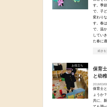
す。季
で、子
変わり
す。春
で、温
してい
た春に
続きを
お役立ち
保育士
と幼
2018/03/0
保育士
ょうか
共に、
ても調