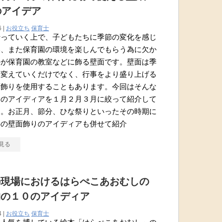
のアイデア
6 |
お役立ち
保育士
行っていく上で、子どもたちに季節の変化を感じ
い、また保育園の環境を楽しんでもらう為に欠か
のが保育園の教室などに飾る壁面です。壁面は季
に変えていくだけでなく、行事をより盛り上げる
面飾りを使用することもあります。今回はそんな
りのアイディアを１月２月３月に絞って紹介して
す。お正月、節分、ひな祭りといったその時期に
事の壁面飾りのアイディアも併せて紹介
見る
の現場におけるはらぺこあおむしの
物の１０のアイディア
4 |
お役立ち
保育士