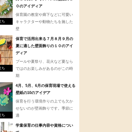
０のアイディア
保育園の教室や廊下などに可愛い
立ち
キャラクターや動物たちを施した
壁
保育で活用出来る７月８月９月の
夏に適した壁面飾りの１０のアイ
ディア
プールや夏祭り、花火など夏なら
立ち
ではのお楽しみがあるのがこの時
期
4月、5月、6月の保育現場で使える
壁紙の10のアイデア
保育を行う環境作りの上でも欠か
せないのが壁画飾りです。季節に
立ち
適
学童保育の仕事内容や資格につい