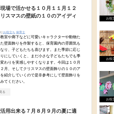
の現場で活かせる１０月１１月１２
クリスマスの壁紙の１０のアイディ
お役
3 |
お役立ち
保育士
の教室や廊下などに可愛いキャラクターや動物た
した壁面飾りを作製すると、保育園内の雰囲気も
くなり、子どもたちも喜びます。また季節に応じ
飾りにしていくと、まだ小さな子どもたちでも季
お役
り変わりを実感しやすくなります。今回は１０月
１２月、そしてクリスマスの壁面飾りの１０のア
アを紹介していくので是非参考にして壁面飾りを
てみてください。
見る
お役
で活用出来る７月８月９月の夏に適