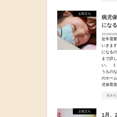
お役立ち
病児
にな
2018/02/0
近年需
いきま
になる
まで詳
い。 １
うもの
のホー
児保育
続きを
お役立ち
1月、