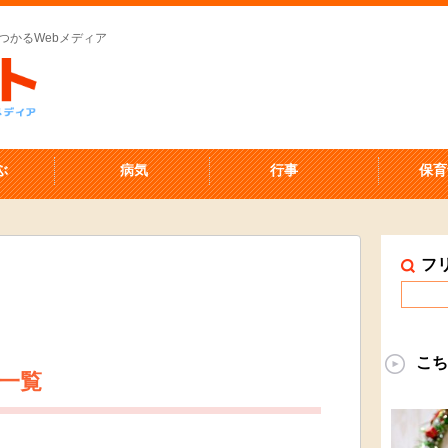
つかるWebメディア
ぶ
病気
行事
保育
フ
こち
 一覧