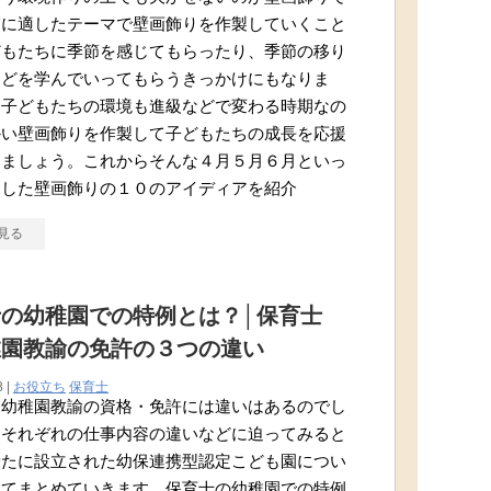
節に適したテーマで壁画飾りを作製していくこと
どもたちに季節を感じてもらったり、季節の移り
などを学んでいってもらうきっかけにもなりま
は子どもたちの環境も進級などで変わる時期なの
かい壁画飾りを作製して子どもたちの成長を応援
きましょう。これからそんな４月５月６月といっ
適した壁画飾りの１０のアイディアを紹介
見る
の幼稚園での特例とは？│保育士
稚園教諭の免許の３つの違い
8 |
お役立ち
保育士
と幼稚園教諭の資格・免許には違いはあるのでし
？それぞれの仕事内容の違いなどに迫ってみると
新たに設立された幼保連携型認定こども園につい
べてまとめていきます。保育士の幼稚園での特例