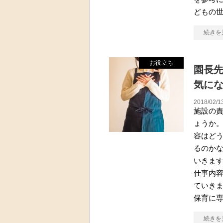
どもの
続きを
お役立ち
園長
気に
2018/02/1
施設の
ょうか
容はど
るのか
いきま
仕事内容
ていき
保育に
続きを