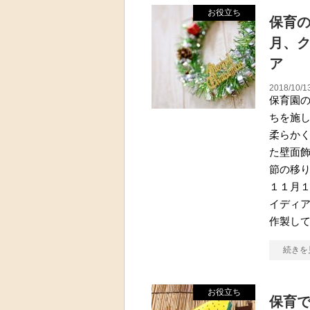
お役立ち
保育
月、
ア
2018/10/1
保育園
ちを施
柔らか
た壁面
節の移
１１月
イディ
作製し
続きを
お役立ち
保育