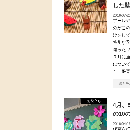
した
2018/07/2
プール
のがこ
けをし
特別な
違った
９月に
につい
１、保
続きを
お役立ち
4月、
の10
2018/04/1
保育を