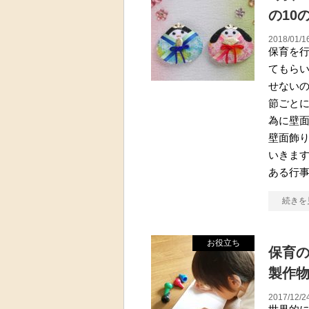
の10
2018/01/1
保育を
てもら
せない
節ごと
為に壁
壁面飾
いきま
ある行
続きを
お役立ち
保育
製作
2017/12/2