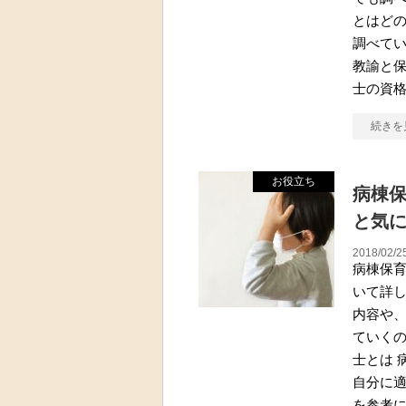
とはど
調べて
教諭と保
士の資
続きを
お役立ち
病棟
と気
2018/02/2
病棟保
いて詳
内容や
ていく
士とは 
自分に
を参考