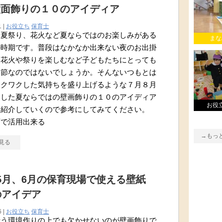
壁面飾りの１０のアイディア
1 |
お役立ち
保育士
や夏祭り、花火など夏ならではのお楽しみがある
まな
の時期です。普段はなかなか出来ない夜のお出掛
て花火や祭りを楽しむなど子どもたちにとっても
季節なのではないでしょうか。そんないつもとは
ワクワクした気持ちを盛り上げるような７月８月
適した夏ならではの壁画飾りの１０のアイディア
お役
て紹介していくので参考にしてみてください。
育で活用出来る
→もっ
見る
5月、6月の保育現場で使える壁紙
のアイデア
6 |
お役立ち
保育士
行う環境作りの上でも欠かせないのが壁画飾りで