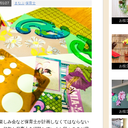
01/27
まなぶ
保育士
お役
お役
お役
楽しみ会など保育士が計画しなくてはならない