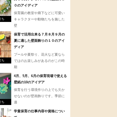
０のアイディア
保育園の教室や廊下などに可愛い
立ち
キャラクターや動物たちを施した
壁
保育で活用出来る７月８月９月の
夏に適した壁面飾りの１０のアイ
ディア
プールや夏祭り、花火など夏なら
立ち
ではのお楽しみがあるのがこの時
期
4月、5月、6月の保育現場で使える
壁紙の10のアイデア
保育を行う環境作りの上でも欠か
せないのが壁画飾りです。季節に
立ち
適
学童保育の仕事内容や資格につい