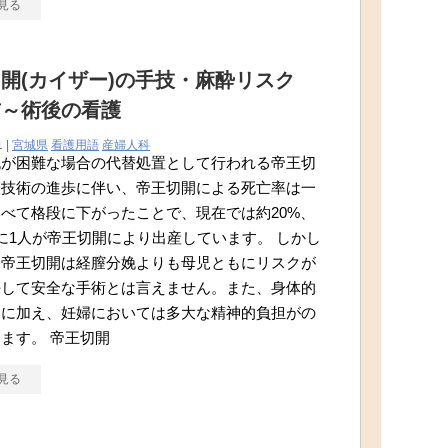
見る
開(カイザー)の手技・麻酔リスク
前～術後の看護
1 |
宮城県
看護用語
産婦人科
娩が困難な場合の代替処置として行われる帝王切
療技術の進歩に伴い、帝王切開による死亡率は一
べて格段に下がったことで、現在では約20%、
に1人が帝王切開により出産しています。 しかし
、帝王切開は経膣分娩よりも母児ともにリスクが
決して安全な手術とは言えません。また、身体的
クに加え、妊婦においては多大な精神的負担がの
ます。 帝王切開
見る