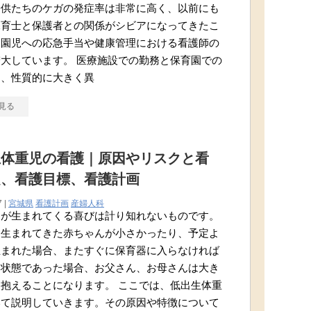
子供たちのケガの発症率は非常に高く、以前にも
保育士と保護者との関係がシビアになってきたこ
、園児への応急手当や健康管理における看護師の
大しています。 医療施設での勤務と保育園での
は、性質的に大きく異
見る
生体重児の看護｜原因やリスクと看
題、看護目標、看護計画
7 |
宮城県
看護計画
産婦人科
んが生まれてくる喜びは計り知れないものです。
、生まれてきた赤ちゃんが小さかったり、予定よ
生まれた場合、またすぐに保育器に入らなければ
い状態であった場合、お父さん、お母さんは大き
抱えることになります。 ここでは、低出生体重
いて説明していきます。その原因や特徴について