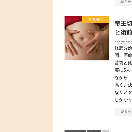
続きを
看護用語
帝王切
と術
2017/12/1
経膣分
開。医
昔前と比
実に5人
ながら
高く、
なリス
しかかり
続きを