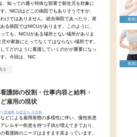
とは、知っての通り特殊な部署で新生児を対象に
す。NICUはどこの病院でもありそうですが、
るわけではありません。総合病院であったり、産
看護
ある病院ではNICUがあります。このように、
っても、NICUがある場所とない場所がありま
生児や家族にとってなくてはならない場所です。
としてどのように看護していくのかが重要になっ
す。今回は、NIC
看護
見る
園看護師の役割・仕事内容と給料・
など雇用の現状
2 |
宮城県
お役立ち
小児科
況などによる雇用形態の多様性に伴い、慢性疾患
、アレルギー疾患を持つ子供が増えてきており、
内の看護師のニーズはますます高まっています。