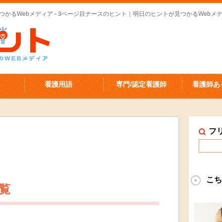
つかるWebメディア - 3ページ目ナースのヒント｜明日のヒントが見つかるWebメデ
看護用語
専門/認定看護師
看護師あ
フ
こち
覧