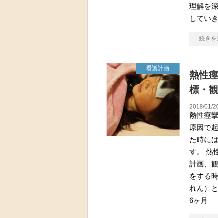
理解を
していき
続きを
看護計画
熱性
標・
2018/01/2
熱性痙攣
原因で
た時に
す。 熱
計画、
をする
れん）と
6ヶ月