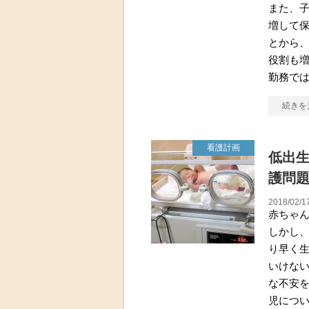
また、
増して
とから
役割も増
勤務で
続きを
看護計画
低出
護問
2018/02/1
赤ちゃ
しかし
り早く
いけな
な不安を
児につ