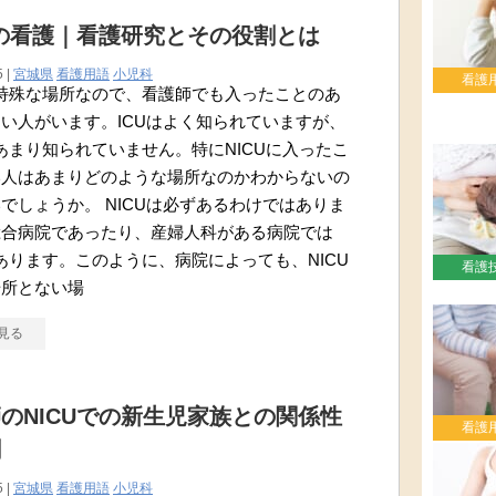
Uの看護｜看護研究とその役割とは
5 |
宮城県
看護用語
小児科
看護
は特殊な場所なので、看護師でも入ったことのあ
い人がいます。ICUはよく知られていますが、
はあまり知られていません。特にNICUに入ったこ
い人はあまりどのような場所なのかわからないの
でしょうか。 NICUは必ずあるわけではありま
総合病院であったり、産婦人科がある病院では
があります。このように、病院によっても、NICU
看護
場所とない場
見る
のNICUでの新生児家族との関係性
看護
割
5 |
宮城県
看護用語
小児科