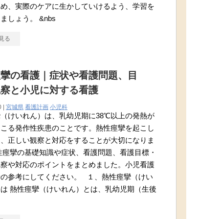
深め、実際のケアに生かしていけるよう、学習を
ましょう。 &nbs
見る
痙攣の看護｜症状や看護問題、目
観察と小児に対する看護
0 |
宮城県
看護計画
小児科
（けいれん）は、乳幼児期に38℃以上の発熱が
起こる発作性疾患のことです。熱性痙攣を起こし
は、正しい観察と対応をすることが大切になりま
性痙攣の基礎知識や症状、看護問題、看護目標・
観察や対応のポイントをまとめました。小児看護
時の参考にしてください。 １、熱性痙攣（けい
は 熱性痙攣（けいれん）とは、乳幼児期（生後