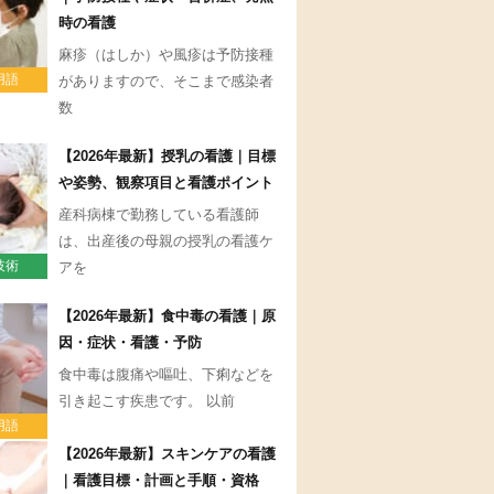
時の看護
麻疹（はしか）や風疹は予防接種
用語
がありますので、そこまで感染者
数
【2026年最新】授乳の看護｜目標
や姿勢、観察項目と看護ポイント
産科病棟で勤務している看護師
は、出産後の母親の授乳の看護ケ
技術
アを
【2026年最新】食中毒の看護｜原
因・症状・看護・予防
食中毒は腹痛や嘔吐、下痢などを
引き起こす疾患です。 以前
用語
【2026年最新】スキンケアの看護
｜看護目標・計画と手順・資格