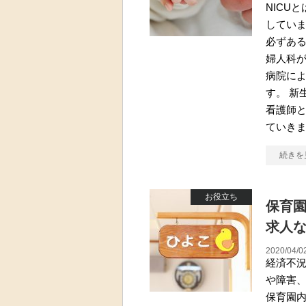
NICU
していま
必ずあ
婦人科が
病院によ
す。 新
看護師
ていきま
続きを
お役立ち
保育
求人
2020/04/0
経済不
や障害
保育園