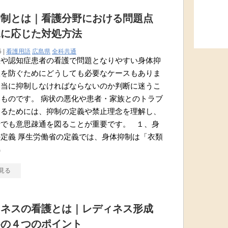
抑制とは｜看護分野における問題点
況に応じた対処方法
5 |
看護用語
広島県
全科共通
患や認知症患者の看護で問題となりやすい身体抑
故を防ぐためにどうしても必要なケースもありま
本当に抑制しなければならないのか判断に迷うこ
ものです。 病状の悪化や患者・家族とのトラブ
けるためには、抑制の定義や禁止理念を理解し、
士でも意思疎通を図ることが重要です。 １、身
定義 厚生労働省の定義では、身体抑制は「衣類
綿
見る
ィネスの看護とは｜レディネス形成
めの４つのポイント