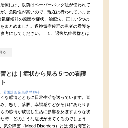
の治療には、以前はペーパーバッグ法が使われて
たが、危険性が高いので、現在は行われていませ
換気症候群の原因や症状、治療法、正しい6つの
法をまとめました。過換気症候群の患者の看護を
の参考にしてください。 １、過換気症候群とは
症
見る
障害とは｜症状から見る５つの看護
ント
1 |
看護計画
広島県
精神科
様々な感情とともに日常生活を送っています。喜
しみ、怒り、落胆、幸福感などがそれにあたりま
れらの感情が破綻し生活に影響を及ぼすような状
った時、どのような症状が出てくるのでしょう
気分障害（Mood Disorders）とは 気分障害と