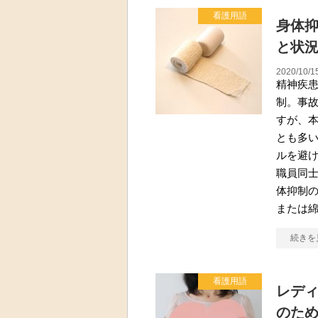
看護用語
身体
と状
2020/10/1
精神疾
制。事
すが、
とも多い
ルを避
職員同
体抑制の
または
続きを
看護用語
レデ
のた