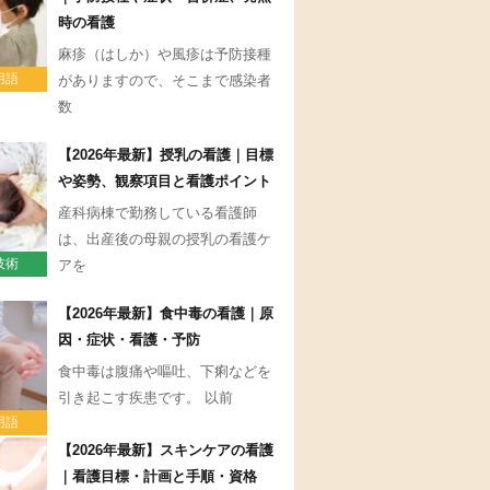
時の看護
麻疹（はしか）や風疹は予防接種
用語
がありますので、そこまで感染者
数
【2026年最新】授乳の看護｜目標
や姿勢、観察項目と看護ポイント
産科病棟で勤務している看護師
は、出産後の母親の授乳の看護ケ
技術
アを
【2026年最新】食中毒の看護｜原
因・症状・看護・予防
食中毒は腹痛や嘔吐、下痢などを
引き起こす疾患です。 以前
用語
【2026年最新】スキンケアの看護
｜看護目標・計画と手順・資格