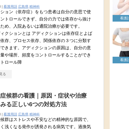
0 |
看護用語
広島県
精神科
クション（依存症）をもつ患者は自分の意思で使
看護
コントロールできず、自分の力では依存から抜け
いため、入院あるいは通院治療が必要です。
ィクションとは アディクションは依存症とよば
質依存、プロセス依存、関係依存の３つに分類す
ができます。アディクションの原因は、自分の意
用量や場所、頻度をコントロールすることができ
看護
ントロール障
見る
気症候群の看護｜原因・症状や治療
みる正しい6つの対処方法
3 |
看護用語
広島県
精神科
症候群はストレスや不安などの精神的な原因で、
速く浅くなる発作が誘発される病気です。過換気