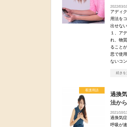
2022/03/1
アディ
用法を
出せな
１、アデ
れ、物
ること
思で使
ないコ
続きを
看護用語
過換
法から
2021/10/1
過換気
呼吸が