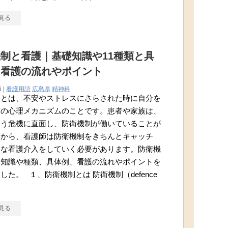
見る
制と看護｜基礎知識や11種類と具
、看護の流れやポイント
6 |
看護用語
広島県
精神科
制とは、不安やストレスにさらされた時に自分を
めの心理メカニズムのことです。患者や家族は、
いう危機に直面し、防衛機制が働いていることが
すから、看護師は防衛機制をきちんとキャッチ
切な看護介入をしていく必要があります。防衛機
礎知識や種類、具体例、看護の流れやポイントを
した。 １、防衛機制とは 防衛機制（defence
見る