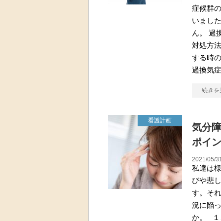
症候群
いまし
ん。 過
対処方
する時
過換気
続きを
看護計画
気分
ポイ
2021/05/3
私達は
びや悲
す。そ
況に陥
か。 １、