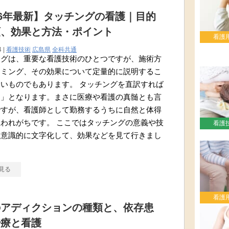
26年最新】タッチングの看護｜目的
類、効果と方法・ポイント
看護
4 |
看護技術
広島県
全科共通
ングは、重要な看護技術のひとつですが、施術方
イミング、その効果について定量的に説明するこ
いものでもあります。 タッチングを直訳すれば
て」となります。まさに医療や看護の真髄とも言
ですが、看護師として勤務するうちに自然と体得
われがちです。 ここではタッチングの意義や技
看護
を意識的に文字化して、効果などを見て行きまし
見る
看護
のアディクションの種類と、依存患
治療と看護