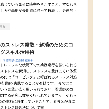
々感じている気分に障害をきたすこと、すなわち
悲しみや高揚が長期間に渡って持続し、身体的・
見る
師のストレス発散・解消のためのコ
ングスキル活用術
4 |
看護用語
広島県
精神科
ストレスフルな状況下での業務遂行を強いられる
。ストレスを解消し、ストレスを受けにくい体質
ためには「コーピング」と呼ばれるストレス対処
や行動)を実践することが有効です。 今ではコー
という言葉が広く用いられており、看護師のコー
に関する研究は数多く行われていますが、それら
つの事柄に特化していることで、看護師が真に
いストレス対処法について書