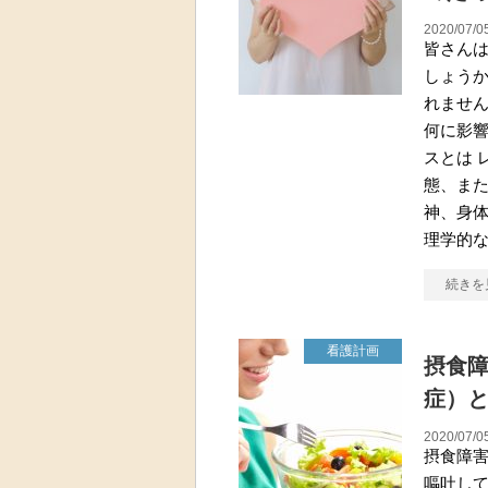
2020/07/0
皆さん
しょう
れませ
何に影
スとは 
態、ま
神、身
理学的
続きを
看護計画
摂食
症）
2020/07/0
摂食障
嘔吐し