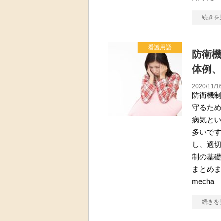
続きを
看護用語
防衛機
体例
2020/11/1
防衛機
守るた
病気と
多いで
し、適
制の基
まとめま
mecha
続きを