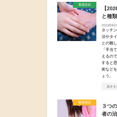
看護技術
【20
と種
2023/04/2
タッチ
法やタ
との難し
「手当
えるの
すると思
術など
ょう。
続きを
看護用語
３つ
者の