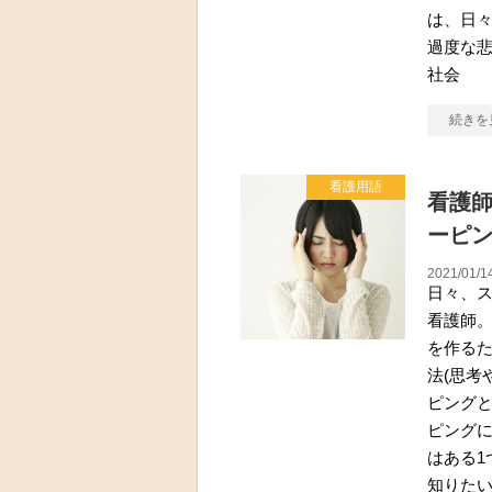
は、日
過度な
社会
続きを
看護用語
看護
ーピ
2021/01/1
日々、
看護師
を作る
法(思考
ピング
ピング
はある1
知りた