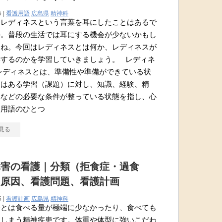
5 |
看護用語
広島県
精神科
はレディネスという言葉を耳にしたことはあるで
か。普段の生活では耳にする機会が少ないかもし
んね。今回はレディネスとは何か、レディネスが
響するのかを学習していきましょう。 レディネ
レディネスとは、準備性や準備ができている状
たはある学習（課題）に対し、知識、経験、精
体などの必要な条件が整っている状態を指し、心
な用語のひとつ
見る
障害の看護｜分類（拒食症・過食
と原因、看護問題、看護計画
5 |
看護計画
広島県
精神科
害とは食べる量が極端に少なかったり、食べても
てしまう精神疾患です。体重や体型に強いこだわ