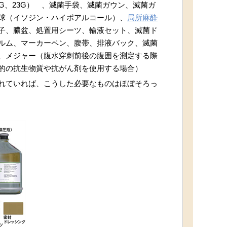
G、23G） 、滅菌手袋、滅菌ガウン、滅菌ガ
球（イソジン・ハイポアルコール）、
局所麻酔
子、膿盆、処置用シーツ、輸液セット、滅菌ド
ルム、マーカーペン、腹帯、排液バック、滅菌
、メジャー（腹水穿刺前後の腹囲を測定する際
的の抗生物質や抗がん剤を使用する場合）
れていれば、こうした必要なものはほぼそろっ