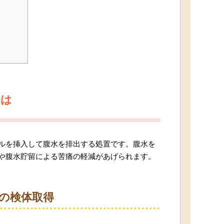
とは
ルを挿入して腹水を排出する処置です。腹水を
や腹水貯留による苦痛の軽減があげられます。
の検体取得