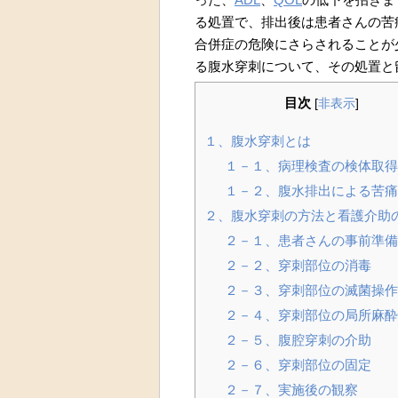
る処置で、排出後は患者さんの苦
合併症の危険にさらされることが
る腹水穿刺について、その処置と
目次
[
非表示
]
１、腹水穿刺とは
１－１、病理検査の検体取得
１－２、腹水排出による苦痛
２、腹水穿刺の方法と看護介助
２－１、患者さんの事前準備
２－２、穿刺部位の消毒
２－３、穿刺部位の滅菌操作
２－４、穿刺部位の局所麻酔
２－５、腹腔穿刺の介助
２－６、穿刺部位の固定
２－７、実施後の観察