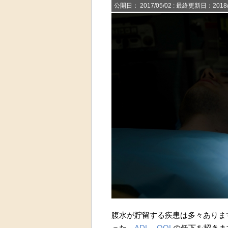
公開日：
2017/05/02
: 最終更新日：2018/
腹水が貯留する疾患は多々ありま
った、
ADL
、
QOL
の低下を招きま