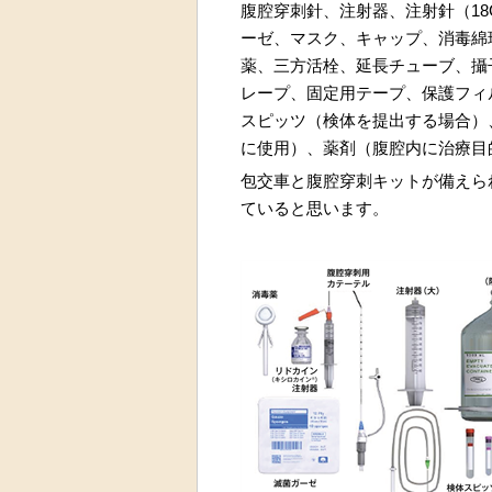
腹腔穿刺針、注射器、注射針（18
ーゼ、マスク、キャップ、消毒綿
薬、三方活栓、延長チューブ、攝
レープ、固定用テープ、保護フィ
スピッツ（検体を提出する場合）
に使用）、薬剤（腹腔内に治療目
包交車と腹腔穿刺キットが備えら
ていると思います。