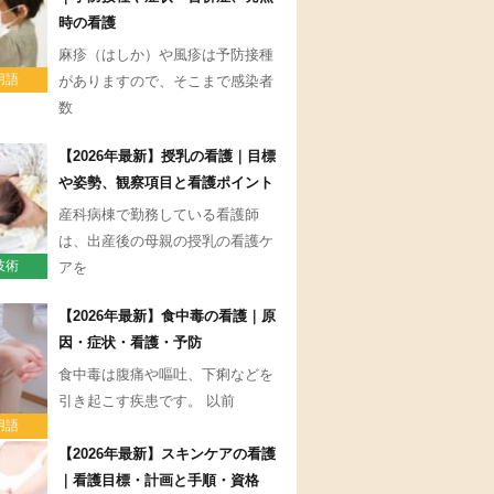
時の看護
麻疹（はしか）や風疹は予防接種
用語
がありますので、そこまで感染者
数
【2026年最新】授乳の看護｜目標
や姿勢、観察項目と看護ポイント
産科病棟で勤務している看護師
は、出産後の母親の授乳の看護ケ
技術
アを
【2026年最新】食中毒の看護｜原
因・症状・看護・予防
食中毒は腹痛や嘔吐、下痢などを
引き起こす疾患です。 以前
用語
【2026年最新】スキンケアの看護
｜看護目標・計画と手順・資格