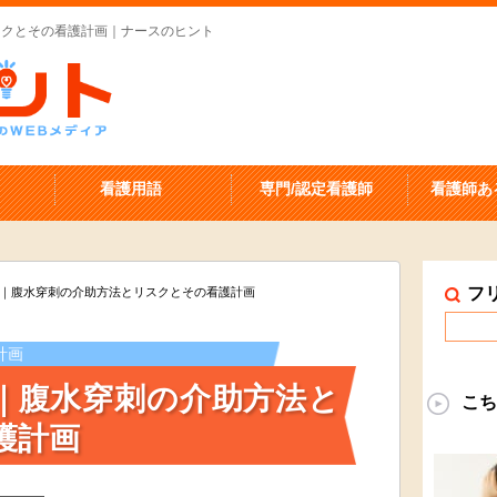
スクとその看護計画｜ナースのヒント
看護用語
専門/認定看護師
看護師あ
フ
｜腹水穿刺の介助方法とリスクとその看護計画
計画
｜腹水穿刺の介助方法と
こち
護計画