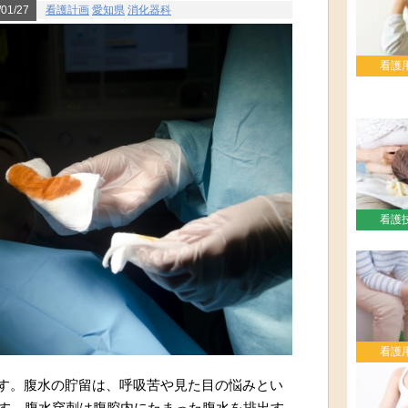
01/27
看護計画
愛知県
消化器科
看護
看護
看護
す。腹水の貯留は、呼吸苦や見た目の悩みとい
す。腹水穿刺は腹腔内にたまった腹水を排出す