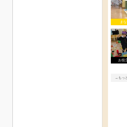
まな
お役
→もっ