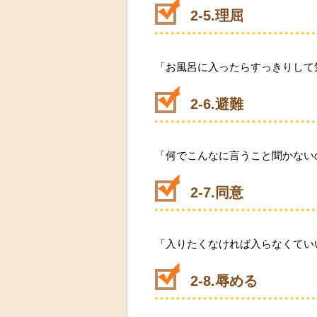
2-5.理屈
「お風呂に入ったらすっきりして
2-6.避難
「何でこんなに言うこと聞かない
2-7.同意
「入りたくなければ入らなくてい
2-8.辱める