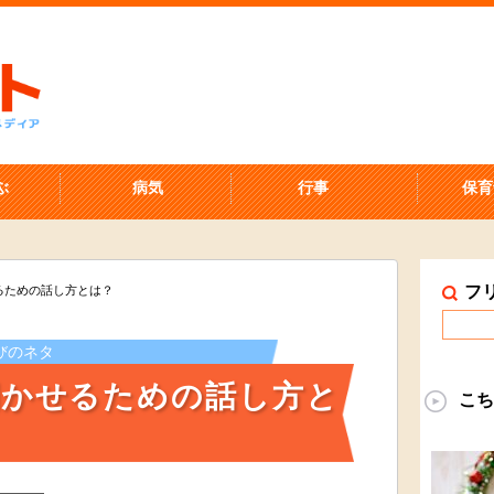
ぶ
病気
行事
保育
フ
るための話し方とは？
びのネタ
開かせるための話し方と
こち