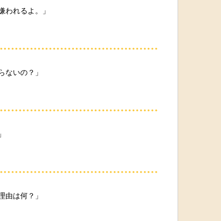
嫌われるよ。」
らないの？」
」
理由は何？」