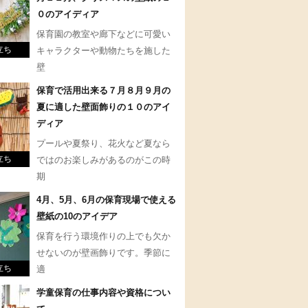
０のアイディア
保育園の教室や廊下などに可愛い
立ち
キャラクターや動物たちを施した
壁
保育で活用出来る７月８月９月の
夏に適した壁面飾りの１０のアイ
ディア
プールや夏祭り、花火など夏なら
立ち
ではのお楽しみがあるのがこの時
期
4月、5月、6月の保育現場で使える
壁紙の10のアイデア
保育を行う環境作りの上でも欠か
せないのが壁画飾りです。季節に
立ち
適
学童保育の仕事内容や資格につい