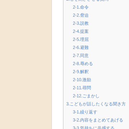
2-1.命令
2-2.脅迫
2-3.説教
2-4.提案
2-5.理屈
2-6.避難
2-7.同意
2-8.辱める
2-9.解釈
2-10.激励
2-11.尋問
2-12.ごまかし
3.こどもが話したくなる聞き方
3-1.繰り返す
3-2.内容をまとめてあげる
3-3.気持ちに共感する