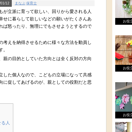
01/12
まなぶ
保育士
もが立派に育って欲しい、回りから愛される人
幸せに暮らして欲しいなどの願いがたくさんあ
お役
れば怒ったり、無理にでもさせようとするので
の考えを納得させるために様々な方法を動員し
す。
、親の目的としていた方向とは全く反対の方向
お役
立した個人なので、こどもの立場になって共感
向に促してあげるのが、親としての役割だと思
お役
せる人