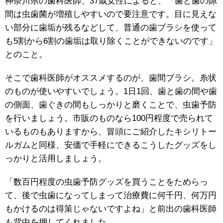
神奈川県の歯科医師、37歳女性によると、「歯と歯の隙
間は虫歯菌が増殖しやすいので要注意です。目に見えな
い部分に歯垢が残るなどして、普通の歯ブラシを使って
も5割から6割の歯垢は取り除くことができないのです」
とのこと。
そこで歯科医師がオススメするのが、歯間ブラシ。糸状
のものが使いやすいでしょう。1日1回、歯と歯の間や歯
の側面、歯ぐきの間もしっかりと磨くことで、虫歯予防
を行いましょう。市販のものなら100円程度で売られて
いるものもありますから、冒頭にご紹介したキシリトー
ルガムと同様、安価で手軽にできるこうしたグッズをし
っかりと活用しましょう。
「数百円程度の虫歯予防グッズを買うことをためらっ
て、後で虫歯になってしまって治療費に何千円、何万円
もかけるのは得策じゃないですよね」と前出の歯科医師
も背中を押してくれました。