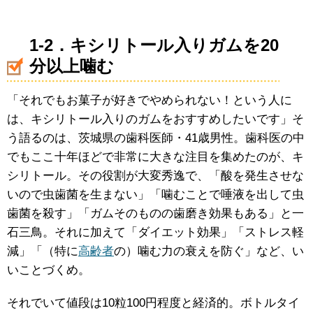
1-2．キシリトール入りガムを20
分以上噛む
「それでもお菓子が好きでやめられない！という人に
は、キシリトール入りのガムをおすすめしたいです」そ
う語るのは、茨城県の歯科医師・41歳男性。歯科医の中
でもここ十年ほどで非常に大きな注目を集めたのが、キ
シリトール。その役割が大変秀逸で、「酸を発生させな
いので虫歯菌を生まない」「噛むことで唾液を出して虫
歯菌を殺す」「ガムそのものの歯磨き効果もある」と一
石三鳥。それに加えて「ダイエット効果」「ストレス軽
減」「（特に
高齢者
の）噛む力の衰えを防ぐ」など、い
いことづくめ。
それでいて値段は10粒100円程度と経済的。ボトルタイ