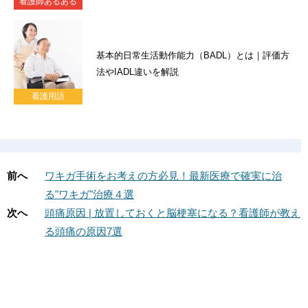
看護師あるある
基本的日常生活動作能力（BADL）とは｜評価方
法やIADL違いを解説
看護用語
前へ
ワキガ手術をお考えの方必見！最新医療で確実に治
る"ワキガ"治療４選
次へ
頭痛原因 | 放置しておくと脳梗塞になる？看護師が教え
る頭痛の原因7選