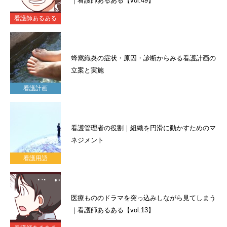
｜看護師あるある【vol.49】
看護師あるある
蜂窩織炎の症状・原因・診断からみる看護計画の
立案と実施
看護計画
看護管理者の役割｜組織を円滑に動かすためのマ
ネジメント
看護用語
医療もののドラマを突っ込みしながら見てしまう
｜看護師あるある【vol.13】