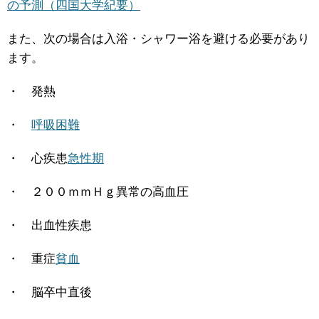
の予測（四国大学紀要）
また、次の場合は入浴・シャワー浴を避ける必要があり
ます。
・ 発熱
・
呼吸困難
・ 心疾患
急性期
・ ２００ｍｍＨｇ異常の高血圧
・ 出血性疾患
・ 重症
貧血
・ 脳卒中直後