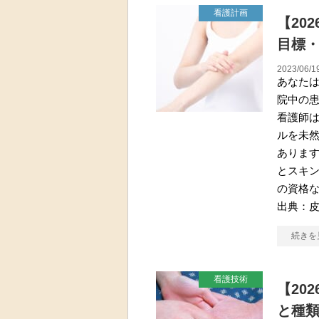
看護計画
【20
目標
2023/06/1
あなた
院中の
看護師
ルを未
あります
とスキ
の資格
出典：
続きを
看護技術
【20
と種