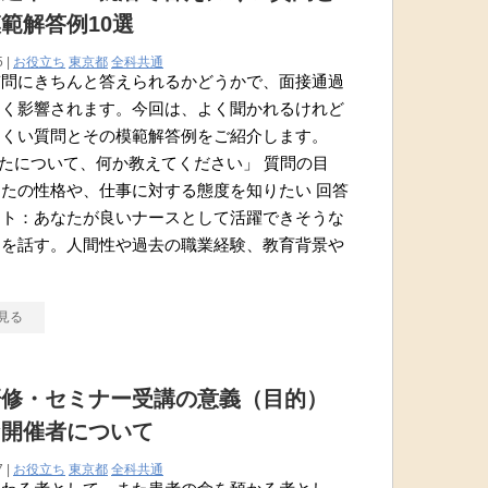
範解答例10選
5 |
お役立ち
東京都
全科共通
質問にきちんと答えられるかどうかで、面接通過
きく影響されます。今回は、よく聞かれるけれど
にくい質問とその模範解答例をご紹介します。
なたについて、何か教えてください」 質問の目
たの性格や、仕事に対する態度を知りたい 回答
ント：あなたが良いナースとして活躍できそうな
トを話す。人間性や過去の職業経験、教育背景や
ア
見る
研修・セミナー受講の意義（目的）
な開催者について
7 |
お役立ち
東京都
全科共通