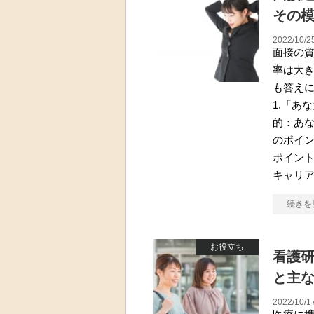
その模
2022/10/2
面接の
率は大
も答え
1.「あ
的：あな
のポイ
ポイン
キャリ
続きを
お役立ち
看護
と主
2022/10/1