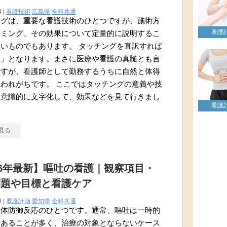
4 |
看護技術
広島県
全科共通
ングは、重要な看護技術のひとつですが、施術方
看護
イミング、その効果について定量的に説明するこ
いものでもあります。 タッチングを直訳すれば
て」となります。まさに医療や看護の真髄とも言
ですが、看護師として勤務するうちに自然と体得
われがちです。 ここではタッチングの意義や技
を意識的に文字化して、効果などを見て行きまし
看護
見る
26年最新】嘔吐の看護｜観察項目・
問題や目標と看護ケア
4 |
看護計画
愛知県
全科共通
生体防御反応のひとつです。通常、嘔吐は一時的
であることが多く、治療の対象とならないケース