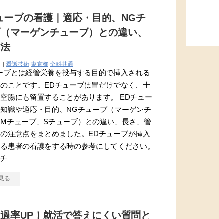
ューブの看護｜適応・目的、NGチ
ブ（マーゲンチューブ）との違い、
方法
1 |
看護技術
東京都
全科共通
ーブとは経管栄養を投与する目的で挿入される
のことです。EDチューブは胃だけでなく、十
空腸にも留置することがあります。 EDチュー
知識や適応・目的、NGチューブ（マーゲンチ
Mチューブ、Sチューブ）との違い、長さ、管
の注意点をまとめました。EDチューブが挿入
いる患者の看護をする時の参考にしてください。
Dチ
見る
過率UP！就活で答えにくい質問と