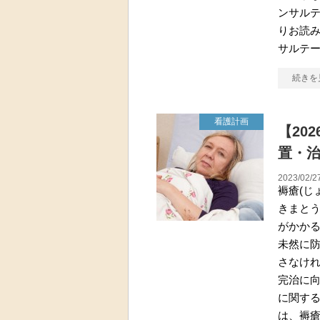
ンサル
りお読み
サルテ
続きを
看護計画
【20
置・
2023/02/2
褥瘡(じ
きまと
がかか
未然に
さなけれ
完治に
に関す
は、褥