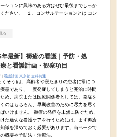
テーションに興味のある方はぜひ最後までしっか
ください。 １、コンサルテーションとは コン
ー
見る
26年最新】褥瘡の看護｜予防・処
治療と看護計画・観察項目
7 |
看護計画
東京都
全科共通
ょくそう)は、高齢者や寝たきりの患者に常につ
う疾患であり、一度発症してしまうと完治に時間
るため、病院または医療関係者としては、発症を
防ぐのはもちろん、早期改善のために尽力を尽く
ばいけません。 褥瘡の発症を未然に防ぐため、
向けた適切な看護ケアを行うためには、まず褥瘡
る知識を深めておく必要があります。当ページで
瘡の概要や予防法・治療法、