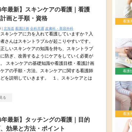
26年最新】スキンケアの看護｜看護
・計画と手順・資格
看護
9 |
北海道
看護計画
全科共通
皮膚科・美容外科
はスキンケアに力を入れて看護していますか？入
患者さんはスキントラブルが起こりやすいです。
は正しいスキンケアの知識を持ち、スキントラブ
然に防ぎ、改善するようにケアをしていく必要が
。 スキンケアの基礎知識や看護目標・看護計画
ンケアの手順・方法、スキンケアに関する看護師
看護
などを説明していきます。 １、スキンケアとは
皮
見る
看護
26年最新】タッチングの看護｜目的
類、効果と方法・ポイント