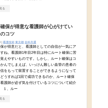
見る
ト確保が得意な看護師が心がけてい
つのコツ
0 |
看護技術
東京都
全科共通
確保が得意だと、看護師としての自信が一気にア
すね。看護師1年目2年目は特にルート確保に苦
を覚えやすいものです。しかし、ルート確保はコ
つかんでしまえば、いっけん難しい血管の患者の
自信をもって留置することができるようになって
どうすれば1回で成功できるのか、ルート確保
な看護師が必ず気を付けているコツについて紹介
 １、ルー
見る