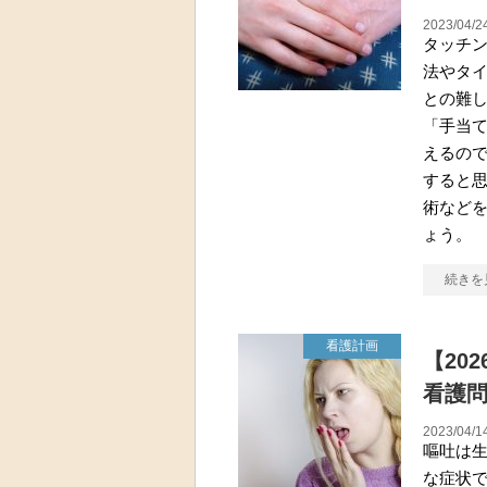
2023/04/2
タッチ
法やタ
との難し
「手当
えるの
すると思
術など
ょう。
続きを
看護計画
【20
看護
2023/04/1
嘔吐は
な症状