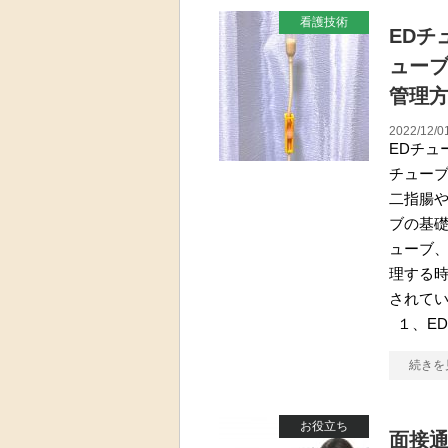
看護技術
EDチ
ュー
管理
2022/12/0
EDチュ
チューブ
二指腸や
ブの基礎
ューブ、
理する時
されて
１、E
続きを
お役立ち
面接通