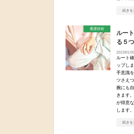
続きを
看護技術
ルー
る５
2023/01/3
ルート
ップしま
手意識
ツさえ
腕にも
きます。
が得意
します。
続きを