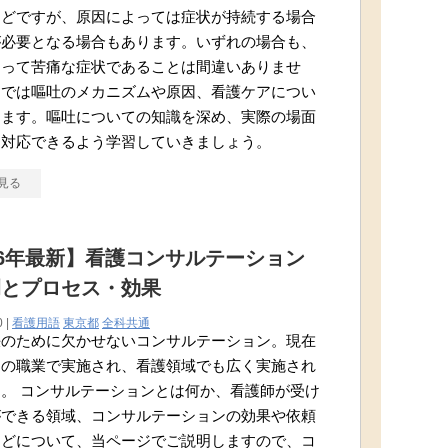
んどですが、原因によっては症状が持続する場合
が必要となる場合もあります。いずれの場合も、
とって苦痛な症状であることは間違いありませ
こでは嘔吐のメカニズムや原因、看護ケアについ
します。嘔吐についての知識を深め、実際の場面
に対応できるよう学習していきましょう。
見る
26年最新】看護コンサルテーション
例とプロセス・効果
0 |
看護用語
東京都
全科共通
決のために欠かせないコンサルテーション。現在
くの職業で実施され、看護領域でも広く実施され
。 コンサルテーションとは何か、看護師が受け
ができる領域、コンサルテーションの効果や依頼
などについて、当ページでご説明しますので、コ