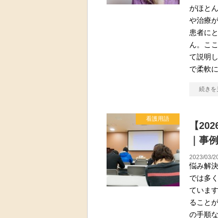
がほと
や治療
患者に
ん。こ
て説明
で柔軟
続きを
看護用語
【20
｜事
2023/03/2
悩み解
では多
ています
ること
の手順