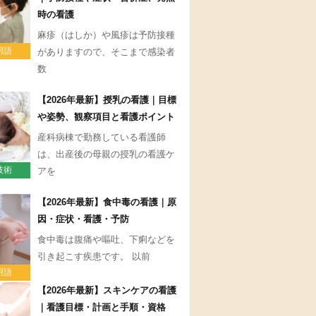
時の看護
麻疹（はしか）や風疹は予防接種
用語
がありますので、そこまで感染者
数
【2026年最新】授乳の看護｜目標
や姿勢、観察項目と看護ポイント
産科病棟で勤務している看護師
は、出産後の母親の授乳の看護ケ
技術
アを
【2026年最新】食中毒の看護｜原
因・症状・看護・予防
食中毒は腹痛や嘔吐、下痢などを
引き起こす疾患です。 以前
用語
【2026年最新】スキンケアの看護
｜看護目標・計画と手順・資格