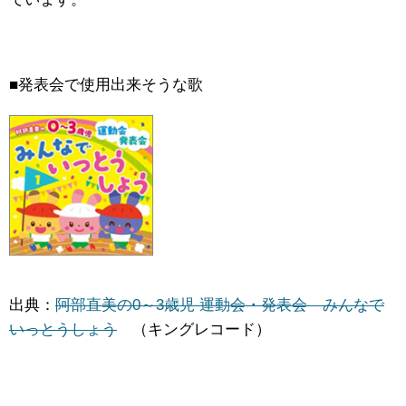
■発表会で使用出来そうな歌
出典：
阿部直美の0～3歳児 運動会・発表会 みんなで
いっとうしょう
（キングレコード）