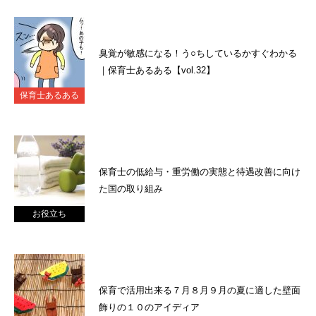
臭覚が敏感になる！う○ちしているかすぐわかる
｜保育士あるある【vol.32】
保育士あるある
保育士の低給与・重労働の実態と待遇改善に向け
た国の取り組み
お役立ち
保育で活用出来る７月８月９月の夏に適した壁面
飾りの１０のアイディア