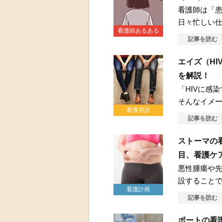
看護師は「
日々忙しい
看護師あるある
記事を読む
エイズ（H
を解説！
「HIVに感
そんなイメ
看護用語
記事を読む
ストーマの
目、看護ケ
悪性腫瘍や
設すること
看護計画
記事を読む
ポートの看