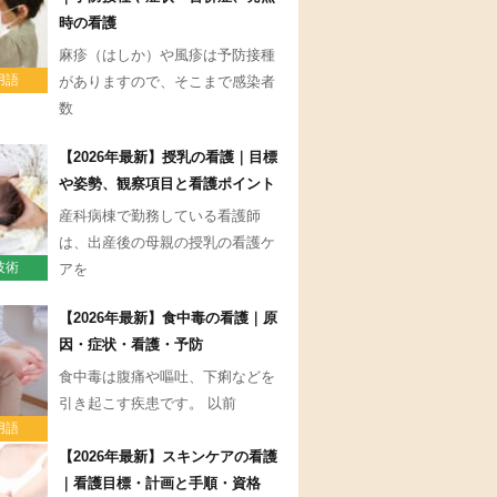
時の看護
麻疹（はしか）や風疹は予防接種
用語
がありますので、そこまで感染者
数
【2026年最新】授乳の看護｜目標
や姿勢、観察項目と看護ポイント
産科病棟で勤務している看護師
は、出産後の母親の授乳の看護ケ
技術
アを
【2026年最新】食中毒の看護｜原
因・症状・看護・予防
食中毒は腹痛や嘔吐、下痢などを
引き起こす疾患です。 以前
用語
【2026年最新】スキンケアの看護
｜看護目標・計画と手順・資格