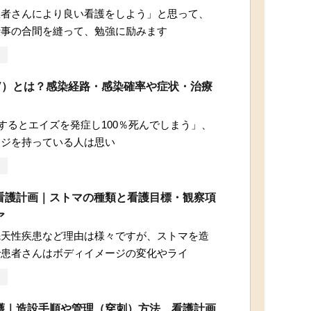
患者さんにより良い看護をしよう」と思って、
仕事の合間を縫って、勉強に励みます
IV）とは？感染経路・感染確率や症状・治療
染するとエイズを発症し100％死んでしまう」、
ージを持っている人は思い
看護計画｜ストマの種類と看護目標・観察項
ア
先天性疾患など理由は様々ですが、ストマを造
で患者さんはボディイメージの変化やライ
護｜造設手順や管理（穿刺）方法、看護計画