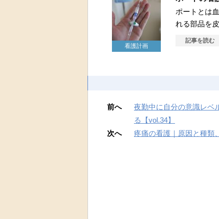
ポートとは
れる部品を
記事を読む
看護計画
前へ
夜勤中に自分の意識レベ
る【vol.34】
次へ
疼痛の看護｜原因と種類