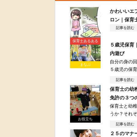
かわいいエ
ロン｜保育士
記事を読む
保育士あるある
５歳児保育
内遊び
自分の身の
まなぶ
５歳児の保
記事を読む
保育士の幼
免許の３つ
保育士と幼
うか？それ
お役立ち
記事を読む
２５のマナ