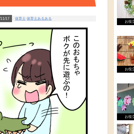
11/17
保育士
保育士あるある
お役
お役
お役