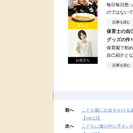
毎日毎日怒
のではない
記事を読む
まなぶ
保育士の自
グッズの作
保育園で初
自己紹介と
お役立ち
記事を読む
前へ
こども服にお金をかける
【vol.13】
次へ
こどもに服の中に手をい