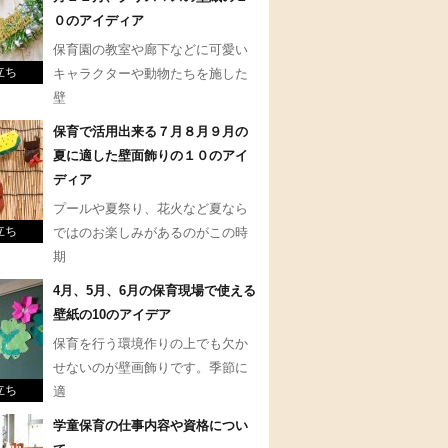
０のアイディア
保育園の教室や廊下などに可愛い
立ち
キャラクターや動物たちを施した
壁
保育で活用出来る７月８月９月の
夏に適した壁面飾りの１０のアイ
ディア
プールや夏祭り、花火など夏なら
立ち
ではのお楽しみがあるのがこの時
期
4月、5月、6月の保育現場で使える
壁紙の10のアイデア
保育を行う環境作りの上でも欠か
せないのが壁画飾りです。季節に
立ち
適
学童保育の仕事内容や資格につい