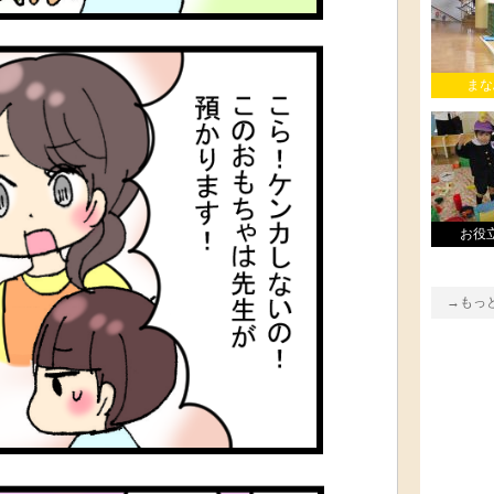
まな
お役
→もっ