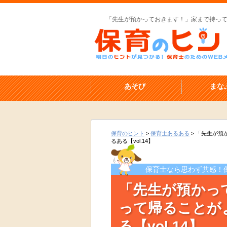
「先生が預かっておきます！」家まで持って帰
あそび
まな
保育のヒント
>
保育士あるある
>
「先生が預
るある【vol.14】
保育士なら思わず共感！
「先生が預かっ
って帰ることが
る【vol.14】